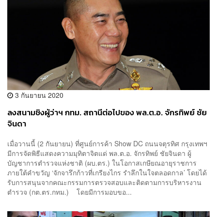
3 กันยายน 2020
ลงสนามชิงผู้ว่าฯ กทม. สถานีต่อไปของ พล.ต.อ. จักรทิพย์ ชัย
จินดา
เมื่อวานนี้ (2 กันยายน) ที่ศูนย์การค้า Show DC ถนนจตุรทิศ กรุงเทพฯ
มีการจัดพิธีแสดงความมุทิตาจิตแด่ พล.ต.อ. จักรทิพย์ ชัยจินดา ผู้
บัญชาการตำรวจแห่งชาติ (ผบ.ตร.) ในโอกาสเกษียณอายุราชการ
ภายใต้คำขวัญ ‘จักจารึกก้าวที่เกรียงไกร รำลึกในใจตลอดกาล’ โดยได้
รับการสนุนจากคณะกรรมการตรวจสอบและติดตามการบริหารงาน
ตำรวจ (กต.ตร.กทม.) โดยมีการมอบขอ...