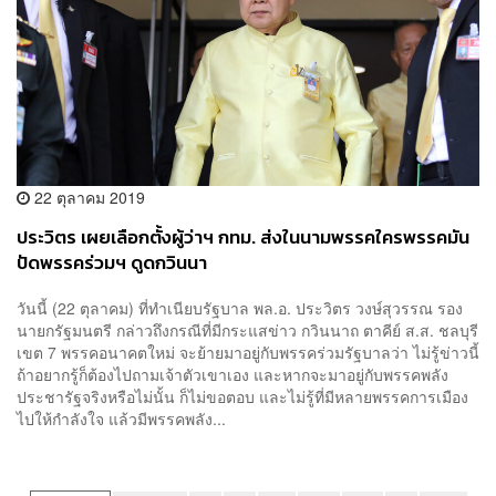
22 ตุลาคม 2019
ประวิตร เผยเลือกตั้งผู้ว่าฯ กทม. ส่งในนามพรรคใครพรรคมัน
ปัดพรรคร่วมฯ ดูดกวินนา
วันนี้ (22 ตุลาคม) ที่ทำเนียบรัฐบาล พล.อ. ประวิตร วงษ์สุวรรณ รอง
นายกรัฐมนตรี กล่าวถึงกรณีที่มีกระแสข่าว กวินนาถ ตาคีย์ ส.ส. ชลบุรี
เขต 7 พรรคอนาคตใหม่ จะย้ายมาอยู่กับพรรคร่วมรัฐบาลว่า ไม่รู้ข่าวนี้
ถ้าอยากรู้ก็ต้องไปถามเจ้าตัวเขาเอง และหากจะมาอยู่กับพรรคพลัง
ประชารัฐจริงหรือไม่นั้น ก็ไม่ขอตอบ และไม่รู้ที่มีหลายพรรคการเมือง
ไปให้กำลังใจ แล้วมีพรรคพลัง...