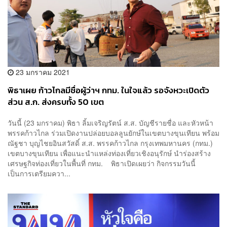
23 มกราคม 2021
พิธาเผย ก้าวไกลมีชื่อผู้ว่าฯ กทม. ในใจแล้ว รอจังหวะเปิดตัว
ส่วน ส.ก. ส่งครบทั้ง 50 เขต
วันนี้ (23 มกราคม) พิธา ลิ้มเจริญรัตน์ ส.ส. บัญชีรายชื่อ และหัวหน้า
พรรคก้าวไกล ร่วมเปิดงานปล่อยบอลลูนยักษ์ในเขตบางขุนเทียน พร้อม
ณัฐชา บุญไชยอินสวัสดิ์ ส.ส. พรรคก้าวไกล กรุงเทพมหานคร (กทม.)
เขตบางขุนเทียน เพื่อแนะนำแหล่งท่องเที่ยวเชิงอนุรักษ์ นำร่องสร้าง
เศรษฐกิจท่องเที่ยวในพื้นที่ กทม. พิธาเปิดเผยว่า กิจกรรมวันนี้
เป็นการเตรียมควา...