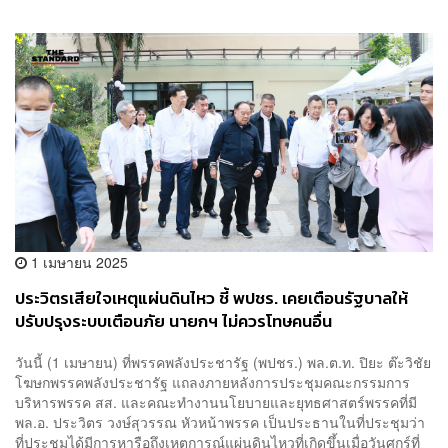
1 เมษายน 2025
ประวิตรเสียใจเหตุแผ่นดินไหว ชี้ พปชร. เคยเตือนรัฐบาลให้
ปรับปรุงระบบเตือนภัย นายกฯ ไม่ควรโทษคนอื่น
วันนี้ (1 เมษายน) ที่พรรคพลังประชารัฐ (พปชร.) พล.ต.ท. ปิยะ ต๊ะวิชัย
โฆษกพรรคพลังประชารัฐ แถลงภายหลังการประชุมคณะกรรมการ
บริหารพรรค สส. และคณะทำงานนโยบายและยุทธศาสตร์พรรคที่มี
พล.อ. ประวิตร วงษ์สุวรรณ หัวหน้าพรรค เป็นประธานในที่ประชุมว่า
ที่ประชุมได้มีการหารือถึงเหตุการณ์แผ่นดินไหวที่เกิดขึ้นเมื่อวันศุกร์ที่