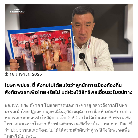
18 เมษายน 2025
โฆษก พปชร. ชี้ สังคมไม่ได้สนใจว่าลูกนักการเมืองท้องถิ่น
สังกัดพรรคเพื่อไทยหรือไม่ แต่ห่วงใช้อิทธิพลเอื้อประโยชน์ทาง
คดี
พล.ต.ท. ปิยะ ต๊ะวิชัย โฆษกพรรคพลังประชารัฐ กล่าวถึงกรณีโฆษก
พรรคเพื่อไทยปฏิเสธว่าคู่กรณีในอุบัติเหตุนักการเมืองท้องถิ่นขับรถปาด
หน้ารถกระบะจนทำให้มีผู้บาดเจ็บสาหัส ว่าไม่ได้เป็นสมาชิกพรรคเพื่อ
ไทย และขออย่าโยงว่าเกี่ยวข้องกับพรรคเพื่อไทยนั้น พล.ต.ท. ปิยะ ชี้
ว่า ประชาชนและสังคมไม่ได้ให้ความสำคัญว่าคู่กรณีสังกัดพรรคเพื่อ
ไทยหรือไม่ เพร...