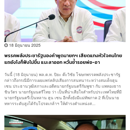
18 มิถุนายน 2025
พรรคพลังประชารัฐมองคำพูดนายกฯ เสียดแทงหัวใจคนไทย
แถยังไงก็ฟังไม่ขึ้น แนะลาออก หวั่นซ้ำรอยพ่อ-อา
วันนี้ (18 มิถุนายน) พล.ต.ท. ปิยะ ต๊ะวิชัย โฆษกพรรคพลังประชารัฐ
กล่าวถึงกรณีมีการเผยแพร่คลิปเสียงการสนทนาระหว่างสมเด็จฮุน
เซน ประธานวุฒิสภาและอดีตนายกรัฐมนตรีกัมพูชา กับ แพทองธาร
ชินวัตร นายกรัฐมนตรีไทย ว่า เป็นที่น่าเสียใจสำหรับประเทศไทยที่มี
นายกรัฐมนตรีเป็นหลาน ฮุน เซน อีกทั้งยังมีแม่ทัพภาค 2 ที่เป็นนาย
ทหารระดับสูงได้รับโปรดเกล้าฯ ให้ดำรงตำแหน่งส...