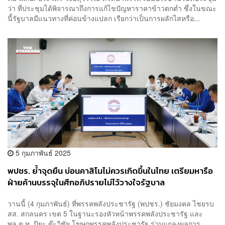
ว่า ที่ประชุมได้พิจารณาถึงการแก้ไขปัญหาราคาข้าวตกต่ำ ซึ่งในขณะ
นี้รัฐบาลมีแนวทางที่ค่อนข้างแปลก เรียกว่าเป็นการผลักไสหรือ...
5 กุมภาพันธ์ 2025
พปชร. ย้ำจุดยืน บ่อนคาสิโนไม่ควรเกิดขึ้นในไทย เตรียมหารือ
ฝ่ายค้านบรรจุในศึกอภิปรายไม่ไว้วางใจรัฐบาล
วานนี้ (4 กุมภาพันธ์) ที่พรรคพลังประชารัฐ (พปชร.) ชัยมงคล ไชยรบ
สส. สกลนคร เขต 5 ในฐานะรองหัวหน้าพรรคพลังประชารัฐ และ
พล.ต.ท. ปิยะ ต๊ะวิชัย โฆษกพรรคพลังประชารัฐ ร่วมแถลงผลการ