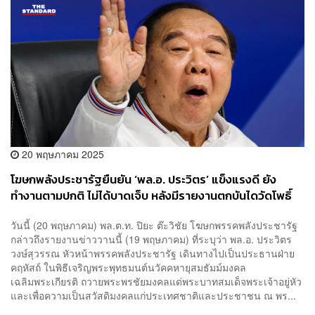
20 พฤษภาคม 2025
โฆษกพลังประชารัฐยืนยัน ‘พล.อ. ประวิตร’ แข็งแรงดี ยัง
ทำงานตามปกติ ไม่ได้บาดเจ็บ หลังมีรายงานตกบันไดวัดโพธิ์
วันนี้ (20 พฤษภาคม) พล.ต.ท. ปิยะ ต๊ะวิชัย โฆษกพรรคพลังประชารัฐ
กล่าวถึงรายงานข่าววานนี้ (19 พฤษภาคม) ที่ระบุว่า พล.อ. ประวิตร
วงษ์สุวรรณ หัวหน้าพรรคพลังประชารัฐ เดินทางไปเป็นประธานฝ่าย
คฤหัสถ์ ในพิธีเจริญพระพุทธมนต์นวัคคหายุสมธัมม์มงคล
เฉลิมพระเกียรติ ถวายพระพรชัยมงคลแด่พระบาทสมเด็จพระเจ้าอยู่หัว
และเพื่อความเป็นสวัสดิมงคลแก่ประเทศชาติและประชาชน ณ พร...