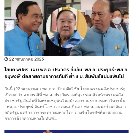
22 พฤษภาคม 2025
โฆษก พปชร. เผย พล.อ. ประวิตร ลื่นล้ม ‘พล.อ. ประยุทธ์-พล.อ.
อนุพงษ์’ ต่อสายถามอาการทันที ย้ำ 3 ป. สัมพันธ์แน่นแฟ้นไม่
เปลี่ยน
วันนี้ (22 พฤษภาคม) พล.ต.ท. ปิยะ ต๊ะวิชัย โฆษกพรรคพลังประชารัฐ
เปิดเผยว่า จากกรณีที่ พล.อ. ประวิตร วงษ์สุวรรณ หัวหน้าพรรคพลัง
ประชารัฐ​ ลื่นล้มที่วัดพระเชตุพนวิมลมังคลารามราชวรมหาวิหารนั้น
พล.อ. ประยุทธ์ จันทร์โอชา องคมนตรี และ พล.อ. อนุพงษ์ เผ่าจินดา
อดีตรัฐมนตรีว่าการกระทรวงมหาดไทย ต่างรีบโทรศัพท์มาสอบถาม
อาการด้วยความห่วงใยทันที...