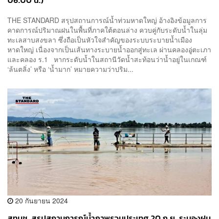
06.00 น.)
THE STANDARD สรุปสถานการณ์น้ำท่วมหาดใหญ่ อ้างอิงข้อมูลการ
คาดการณ์ปริมาณฝนในพื้นที่ภาคใต้ตอนล่าง ควบคู่กับระดับน้ำในลุ่ม
ทะเลสาบสงขลา ซึ่งถือเป็นหัวใจสำคัญของระบบระบายน้ำเมือง
หาดใหญ่ เนื่องจากเป็นเส้นทางระบายน้ำออกสู่ทะเล ผ่านคลองอู่ตะเภา
และคลอง ร.1 หากระดับน้ำในสถานีวัดน้ำสะท้อนว่าน้ำอยู่ในเกณฑ์
‘ล้นตลิ่ง’ หรือ ‘น้ำมาก’ หมายความว่าปริม...
20 กันยายน 2024
สทนช. สรุปสถานการณ์น้ำภาพรวมประเทศ 20 ก.ย. ระนองฝน