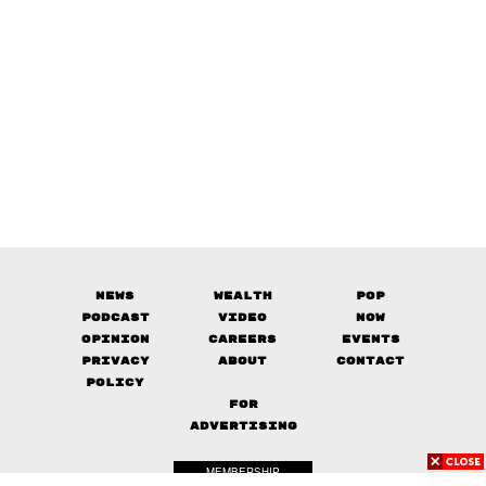
News
Wealth
Pop
Podcast
Video
Now
Opinion
Careers
Events
Privacy
About
Contact
Policy
FOR
ADVERTISING
MEMBERSHIP