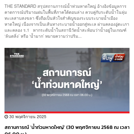
THE STANDARD สรุปสถานการณ์น้ำท่วมหาดใหญ่ อ้างอิงข้อมูลการ
คาดการณ์ปริมาณฝนในพื้นที่ภาคใต้ตอนล่าง ควบคู่กับระดับน้ำในลุ่ม
ทะเลสาบสงขลา ซึ่งถือเป็นหัวใจสำคัญของระบบระบายน้ำเมือง
หาดใหญ่ เนื่องจากเป็นเส้นทางระบายน้ำออกสู่ทะเล ผ่านคลองอู่ตะเภา
และคลอง ร.1 หากระดับน้ำในสถานีวัดน้ำสะท้อนว่าน้ำอยู่ในเกณฑ์
‘ล้นตลิ่ง’ หรือ ‘น้ำมาก’ หมายความว่าปริม...
30 พฤศจิกายน 2025
สถานการณ์ ‘น้ำท่วมหาดใหญ่’ (30 พฤศจิกายน 2568 ณ เวลา