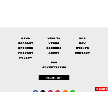
News
Wealth
Pop
Podcast
Video
Now
Opinion
Careers
Events
Privacy
About
Contact
Policy
FOR
ADVERTISING
MEMBERSHIP
© 2017-
2026
The Standard. All rights reserved.