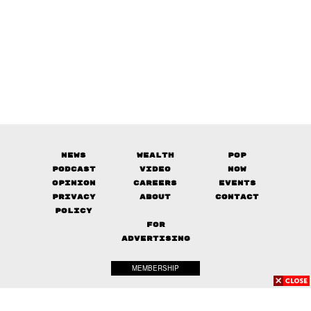
News
Wealth
Pop
Podcast
Video
Now
Opinion
Careers
Events
Privacy
About
Contact
Policy
FOR
ADVERTISING
MEMBERSHIP