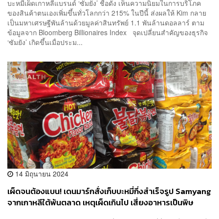
บะหมี่เผ็ดเกาหลีแบรนด์ ‘ซัมยัง’ ชื่อดัง เห็นความนิยมในการบริโภค
ของสินค้าตนเองเพิ่มขึ้นทั่วโลกกว่า 215% ในปีนี้ ส่งผลให้ Kim กลาย
เป็นมหาเศรษฐีพันล้านด้วยมูลค่าสินทรัพย์ 1.1 พันล้านดอลลาร์ ตาม
ข้อมูลจาก Bloomberg Billionaires Index จุดเปลี่ยนสำคัญของธุรกิจ
‘ซัมยัง’ เกิดขึ้นเมื่อประม...
14 มิถุนายน 2024
เผ็ดจนต้องแบน! เดนมาร์กสั่งเก็บบะหมี่กึ่งสำเร็จรูป Samyang
จากเกาหลีใต้พ้นตลาด เหตุเผ็ดเกินไป เสี่ยงอาหารเป็นพิษ
เฉียบพลันและอันตรายต่อชีวิต