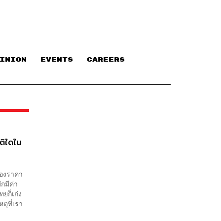
INION
EVENTS
CAREERS
าติใดใน
ื่องราคา
กมีค่า
ยก็เก่ง
ตุที่เรา