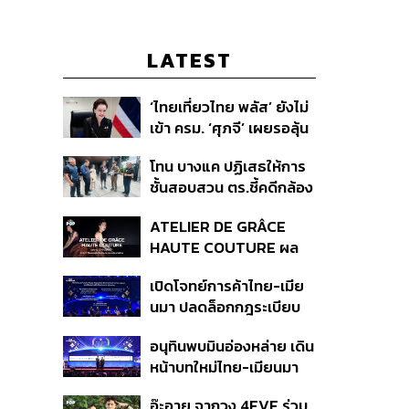
LATEST
‘ไทยเที่ยวไทย พลัส’ ยังไม่
เข้า ครม. ‘ศุภจี’ เผยรอลุ้น
งบ ชี้มาตรการต้องไม่
โทน บางแค ปฏิเสธให้การ
กระจุกตัว
ชั้นสอบสวน ตร.ชี้คดีกล้อง
ส่องพระมีผู้เสียหายทะลุ
ATELIER DE GRÂCE
40 ราย ไม่เกี่ยวคดีมาดาม
HAUTE COUTURE ผล
เก่ง
งาน “ผ้าไหมมัดหมี่” จาก 7
เปิดโจทย์การค้าไทย-เมีย
ดีไซเนอร์ระดับตำนานของ
นมา ปลดล็อกกฎระเบียบ
ประเทศไทย
เงินข้ามแดน และความเชื่อ
อนุทินพบมินอ่องหล่าย เดิน
มั่นนักลงทุน ทำอย่างไร?
หน้าบทใหม่ไทย-เมียนมา
เร่งความร่วมมือเศรษฐกิจ
อ๊ะอาย จากวง 4EVE ร่วม