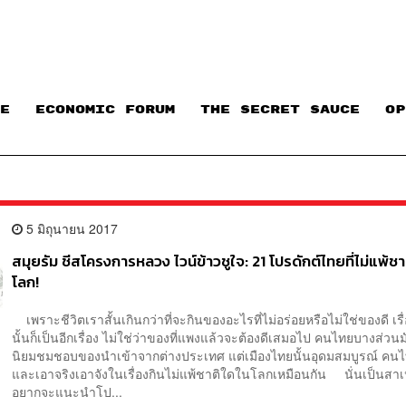
E
ECONOMIC FORUM
THE SECRET SAUCE​
OP
5 มิถุนายน 2017
สมุยรัม ชีสโครงการหลวง ไวน์ข้าวชูใจ: 21 โปรดักต์ไทยที่ไม่แพ้ช
โลก!
เพราะชีวิตเราสั้นเกินกว่าที่จะกินของอะไรที่ไม่อร่อยหรือไม่ใช่ของดี เร
นั้นก็เป็นอีกเรื่อง ไม่ใช่ว่าของที่แพงแล้วจะต้องดีเสมอไป คนไทยบางส่วนมั
นิยมชมชอบของนำเข้าจากต่างประเทศ แต่เมืองไทยนั้นอุดมสมบูรณ์ คนไท
และเอาจริงเอาจังในเรื่องกินไม่แพ้ชาติใดในโลกเหมือนกัน นั่นเป็นสาเห
อยากจะแนะนำโป...