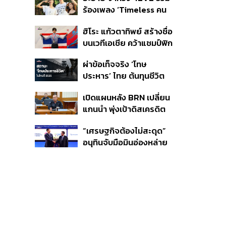
การค้า-การลงทุน
ร้องเพลง ‘Timeless คน
เดียวที่รักเสมอ’ ประกอบ
ฮิโระ แก้วตาทิพย์ สร้างชื่อ
ภาพยนตร์ Her in Frame
บนเวทีเอเชีย คว้าแชมป์ฟิก
เกอร์สเกตติ้ง Asian
ผ่าข้อเท็จจริง ‘โทษ
Open
ประหาร’ ไทย ต้นทุนชีวิต
ข้อกฎหมาย และทางออก
เปิดแผนหลัง BRN เปลี่ยน
เพื่อความปลอดภัยสังคม
แกนนำ พุ่งเป้าดิสเครดิต
กกล.รัฐ ใช้ทหารก่อเหตุ
“เศรษฐกิจต้องไม่สะดุด”
พร้อมระดมเงินบริจาค
อนุทินจับมือมินอ่องหล่าย
สะพัดปีละ 2,000 ล้านบาท
ตั้งเป้าการค้า 12,000 ล้าน
ดอลลาร์ ผลักดันการค้า
ชายแดน