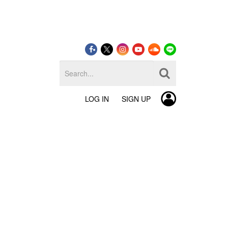
LOG IN
SIGN UP