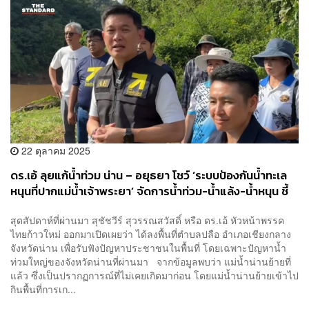
22 ตุลาคม 2025
ดร.เอ้ ลุยแก้น้ำท่วม น่าน – อยุธยา โชว์ ‘ระบบป้องกันน้ำทะเล
หนุนที่ปากแม่น้ำเจ้าพระยา‘ จัดการน้ำท่วม-น้ำแล้ง-น้ำหนุน ชี้
ไทยก้าวใหม่ พร้อมปัญหาวิกฤตชาติ
สุดสัปดาห์ที่ผ่านมา สุชัชวีร์ สุวรรณสวัสดิ์ หรือ ดร.เอ้ หัวหน้าพรรค
ไทยก้าวใหม่ ออกมาเปิดเผยว่า ได้ลงพื้นที่ตำบลปลือ อำเภอเชียงกลาง
จังหวัดน่าน เพื่อรับฟังปัญหาประชาชนในพื้นที่ โดยเฉพาะปัญหาน้ำ
ท่วมใหญ่ของจังหวัดน่านที่ผ่านมา จากข้อมูลพบว่า แม่น้ำน่านย้ายที่
แล้ว ซึ่งเป็นปรากฏการณ์ที่ไม่เคยเกิดมาก่อน โดยแม่น้ำน่านย้ายเข้าไป
กินพื้นที่การเก...