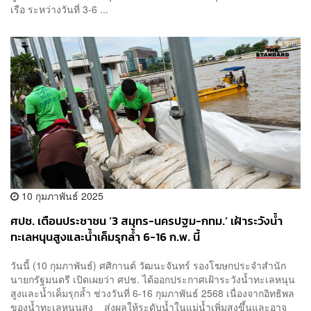
เรือ ระหว่างวันที่ 3-6 ...
10 กุมภาพันธ์ 2025
ศปช. เตือนประชาชน ‘3 สมุทร-นครปฐม-กทม.’ เฝ้าระวังน้ำ
ทะเลหนุนสูงและน้ำเค็มรุกล้ำ 6-16 ก.พ. นี้
วันนี้ (10 กุมภาพันธ์) ศศิกานต์ วัฒนะจันทร์ รองโฆษกประจำสำนัก
นายกรัฐมนตรี เปิดเผยว่า ศปช. ได้ออกประกาศเฝ้าระวังน้ำทะเลหนุน
สูงและน้ำเค็มรุกล้ำ ช่วงวันที่ 6-16 กุมภาพันธ์ 2568 เนื่องจากอิทธิพล
ของน้ำทะเลหนุนสูง ส่งผลให้ระดับน้ำในแม่น้ำเพิ่มสูงขึ้นและอาจ