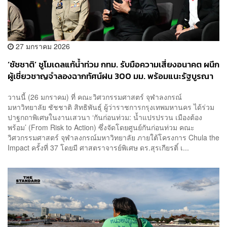
27 มกราคม 2026
‘ชัชชาติ’ ชูโมเดลแก้น้ำท่วม กทม. รับมือความเสี่ยงอนาคต ผนึก
ผู้เชี่ยวชาญจำลองฉากทัศน์ฝน 300 มม. พร้อมแนะรัฐบูรณา
การจัดการ 4 ลุ่มน้ำหลัก
วานนี้ (26 มกราคม) ที่ คณะวิศวกรรมศาสตร์ จุฬาลงกรณ์
มหาวิทยาลัย ชัชชาติ สิทธิพันธุ์ ผู้ว่าราชการกรุงเทพมหานคร ได้ร่วม
ปาฐกถาพิเศษในงานเสวนา ‘กันก่อนท่วม: น้ำแปรปรวน เมืองต้อง
พร้อม’ (From Risk to Action) ซึ่งจัดโดยศูนย์กันก่อนท่วม คณะ
วิศวกรรมศาสตร์ จุฬาลงกรณ์มหาวิทยาลัย ภายใต้โครงการ Chula the
Impact ครั้งที่ 37 โดยมี ศาสตราจารย์พิเศษ ดร.สุรเกียรติ์ เ...