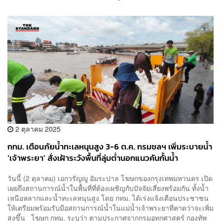
2 ตุลาคม 2025
กทม. เตือนภัยน้ำทะเลหนุนสูง 3-6 ต.ค. กรมชลฯ เพิ่มระบายน้ำ
‘เจ้าพระยา’ สั่งเฝ้าระวังพื้นที่ลุ่มต่ำนอกแนวคันกั้นน้ำ
วันนี้ (2 ตุลาคม) เอกวรัญญู อัมระปาล โฆษกของกรุงเทพมหานคร เปิด
เผยถึงสถานการณ์น้ำในพื้นที่ที่ต้องเผชิญกับปัจจัยเสี่ยงพร้อมกัน ทั้งน้ำ
เหนือหลากและน้ำทะเลหนุนสูง โดย กทม. ได้เร่งแจ้งเตือนประชาชน
ให้เตรียมพร้อมรับมือสถานการณ์น้ำในแม่น้ำเจ้าพระยาที่คาดว่าจะเพิ่ม
สูงขึ้น โฆษก กทม. ระบุว่า ตามประกาศจากกรมอุทกศาสตร์ กองทัพ