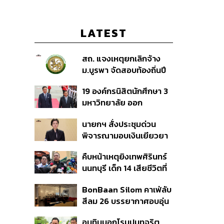
LATEST
สถ. แจงเหตุยกเลิกจ้าง
ม.บูรพา จัดสอบท้องถิ่นปี
66
19 องค์กรนิสิตนักศึกษา 3
มหาวิทยาลัย ออก
แถลงการณ์ร่วม ค้าน
นายกฯ สั่งประชุมด่วน
รัฐบาลต้อนรับ ‘มิน อ่อง
พิจารณามอบเงินเยียวยา
หล่าย’
เหตุยิงใน รร. เสียชีวิต 1
คืบหน้าเหตุยิงเทพศิรินทร์
ลบ. ทุพพลภาพ 7 แสนบาท
นนทบุรี เด็ก 14 เสียชีวิตที่
บาดเจ็บสาหัส 2 แสนบาท
โรงพยาบาล สธ. ยืนยันครู
บาดเจ็บเล็กน้อย 1 แสน
BonBaan Silom คาเฟ่ลับ
เสียชีวิต 5 ราย เจ็บ 22
บาท
สีลม 26 บรรยากาศอบอุ่น
ราย
เหมือนบ้าน
อนุทินบอกโรมปมทุจริต