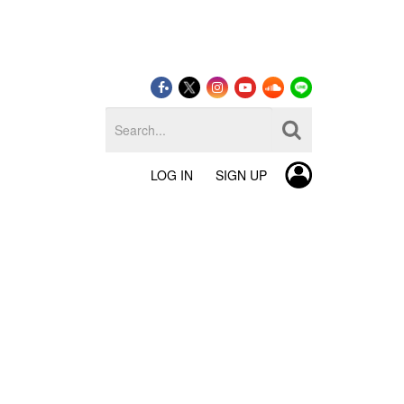
LOG IN
SIGN UP