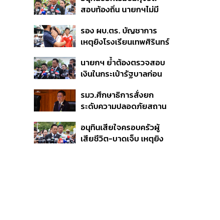
สอบท้องถิ่น นายกฯไม่มี
หน้าที่ดู TOR แต่มีหน้าที่หา
รอง ผบ.ตร. บัญชาการ
คนผิดมาลงโทษ
เหตุยิงโรงเรียนเทพศิรินทร์
นนทบุรี สั่งค้นหา 2 รอบ
นายกฯ ย้ำต้องตรวจสอบ
ยืนยันไร้คนติดค้าง พบศพ
เงินในกระเป๋ารัฐบาลก่อน
ปู่-ย่าที่บ้านพักผู้ก่อเหตุ
เคาะลุยไทยช่วยไทย พลัส
รมว.ศึกษาธิการสั่งยก
เฟส 2 หรือปรับเกณฑ์
ระดับความปลอดภัยสถาน
50:50 ยันเงินคงคลัง
ศึกษาทั่วประเทศ ขอหยุด
รัฐบาลแข็งแรง
อนุทินเสียใจครอบครัวผู้
แชร์เพื่อระงับพฤติกรรม
เสียชีวิต-บาดเจ็บ เหตุยิง
เลียนแบบ หลังเหตุยิงใน
ใน รร. สั่งเยียวยาจิตใจ
โรงเรียน
เดินหน้าแก้ กม.คุมอาวุธปืน
ชี้ผู้ปกครองต้องร่วมรับผิด
ชอบ