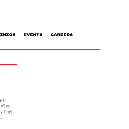
INION
EVENTS
CAREERS
งพล
เตรียม
ry Day)
..