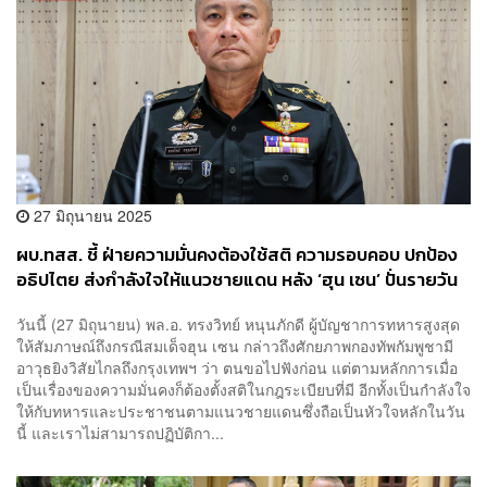
27 มิถุนายน 2025
ผบ.ทสส. ชี้ ฝ่ายความมั่นคงต้องใช้สติ ความรอบคอบ ปกป้อง
อธิปไตย ส่งกำลังใจให้แนวชายแดน หลัง ‘ฮุน เซน’ ปั่นรายวัน
วันนี้ (27 มิถุนายน) พล.อ. ทรงวิทย์ หนุนภักดี ผู้บัญชาการทหารสูงสุด
ให้สัมภาษณ์ถึงกรณีสมเด็จฮุน เซน กล่าวถึงศักยภาพกองทัพกัมพูชามี
อาวุธยิงวิสัยไกลถึงกรุงเทพฯ ว่า ตนขอไปฟังก่อน แต่ตามหลักการเมื่อ
เป็นเรื่องของความมั่นคงก็ต้องตั้งสติในกฎระเบียบที่มี อีกทั้งเป็นกำลังใจ
ให้กับทหารและประชาชนตามแนวชายแดนซึ่งถือเป็นหัวใจหลักในวัน
นี้ และเราไม่สามารถปฏิบัติกา...