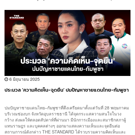
6 มิถุนายน 2025
ประมวล ‘ความคิดเห็น-จุดยืน’ ปมปัญหาชายแดนไทย-กัมพูชา
ปมปัญหาชายแดนไทย–กัมพูชาที่ตึงเครียดมาตั้งแต่วันที่ 28 พฤษภาคม
บริเวณช่องบก จังหวัดอุบลราชธานี ได้จุดกระแสความสนใจในวง
กว้าง ส่งผลให้ตลอดสัปดาห์ที่ผ่านมา มีนักการเมืองและสมาชิกสภาผู้
แทนราษฎร และบุคคลต่างๆ ออกมาแสดงความเห็นและจุดยืนต่อ
สถานการณ์ดังกล่าว THE STANDARD ได้รวบรวมความคิดเห็นและ