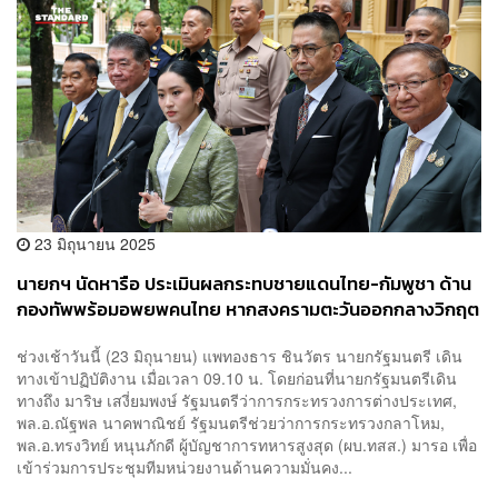
23 มิถุนายน 2025
นายกฯ นัดหารือ ประเมินผลกระทบชายแดนไทย-กัมพูชา ด้าน
กองทัพพร้อมอพยพคนไทย หากสงครามตะวันออกกลางวิกฤต
ช่วงเช้าวันนี้ (23 มิถุนายน) แพทองธาร ชินวัตร นายกรัฐมนตรี เดิน
ทางเข้าปฏิบัติงาน เมื่อเวลา 09.10 น. โดยก่อนที่นายกรัฐมนตรีเดิน
ทางถึง มาริษ เสงี่ยมพงษ์ รัฐมนตรีว่าการกระทรวงการต่างประเทศ,
พล.อ.ณัฐพล นาคพาณิชย์ รัฐมนตรีช่วยว่าการกระทรวงกลาโหม,
พล.อ.ทรงวิทย์ หนุนภักดี ผู้บัญชาการทหารสูงสุด (ผบ.ทสส.) มารอ เพื่อ
เข้าร่วมการประชุมทีมหน่วยงานด้านความมั่นคง...