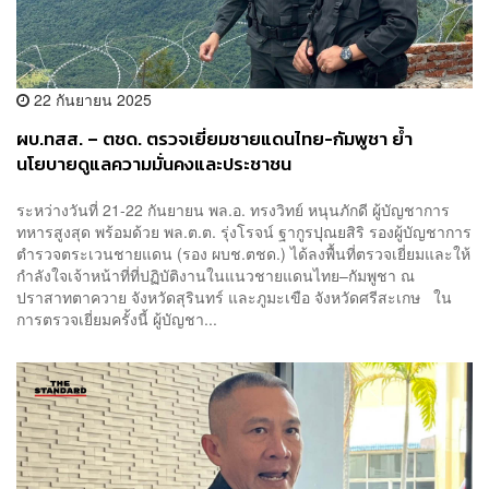
22 กันยายน 2025
ผบ.ทสส. – ตชด. ตรวจเยี่ยมชายแดนไทย-กัมพูชา ย้ำ
นโยบายดูแลความมั่นคงและประชาชน
ระหว่างวันที่ 21-22 กันยายน พล.อ. ทรงวิทย์ หนุนภักดี ผู้บัญชาการ
ทหารสูงสุด พร้อมด้วย พล.ต.ต. รุ่งโรจน์ ฐากูรปุณยสิริ รองผู้บัญชาการ
ตำรวจตระเวนชายแดน (รอง ผบช.ตชด.) ได้ลงพื้นที่ตรวจเยี่ยมและให้
กำลังใจเจ้าหน้าที่ที่ปฏิบัติงานในแนวชายแดนไทย–กัมพูชา ณ
ปราสาทตาควาย จังหวัดสุรินทร์ และภูมะเขือ จังหวัดศรีสะเกษ ใน
การตรวจเยี่ยมครั้งนี้ ผู้บัญชา...