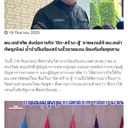
19 กันยายน 2025
ผบ.เหล่าทัพ ส่งต่อภารกิจ ‘ปิด-สร้าง-สู้’ ชายแดนให้ ผบ.เหล่า
ทัพชุดใหม่ ย้ำจำเป็นต้องสร้างรั้วชายแดน ป้องกันภัยคุกคาม
วันนี้ (19 กันยายน) ที่สถาบันวิชาการป้องกันประเทศ (สปท.) พล.อ.
ทรงวิทย์ หนุนภักดี ผู้บัญชาการทหารสูงสุด แถลงภายหลังการประชุมผู้
บัญชาการทางทหาร และผู้บัญชาการเหล่าทัพ ว่า ได้ฝากภารกิจให้กับ
ผบ.เหล่าทัพชุดใหม่ คือเรื่อง ‘ปิด-สร้าง-สู้’ รวมถึงได้พิจารณาเรื่องการ
ปิดด่านชายแดนไทย-กัมพูชา ทั้งด่านถาวรและด่านชั่วคราว ซึ่งเราได้
เสนอไปยังรัฐบาลเพื่อปกป้องอธ...