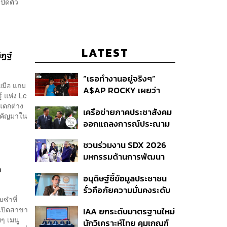
ปิดตัว
LATEST
ิฏฐ์
“เธอทำงานอยู่จริงๆ”
ับมือ แถม
A$AP ROCKY เผยว่า
์ แห่ง Le
Rihanna กำลังอยู่ในสตูดิ
้แตกต่าง
เครือข่ายภาคประชาสังคม
โอเพื่อทำเพลงใหม่
สำคัญมาใน
ออกแถลงการณ์ประณาม
รัฐบาลไทย เปิดบ้าน
ชวนร่วมงาน SDX 2026
ต้อนรับมินอ่องหล่าย ไร้ศีล
มหกรรมด้านการพัฒนา
ธรรม หวั่นถูกใช้เป็นเครื่อง
สังคมใหญ่ที่สุดของ
ำ
มือกดขี่ชาวเมียนมา
อนุดิษฐ์ชี้ข้อมูลประชาชน
ประเทศ
รั่วคือภัยความมั่นคงระดับ
มซำที่
ชาติ ขอรัฐบาลเร่งปิดช่อง
าเปิดสาขา
IAA ยกระดับมาตรฐานใหม่
โหว่ คุ้มครองผู้แจ้งเบาะแส
ยๆ เมนู
นักวิเคราะห์ไทย คุมเกณฑ์
รื้อระบบใช้งบไซเบอร์