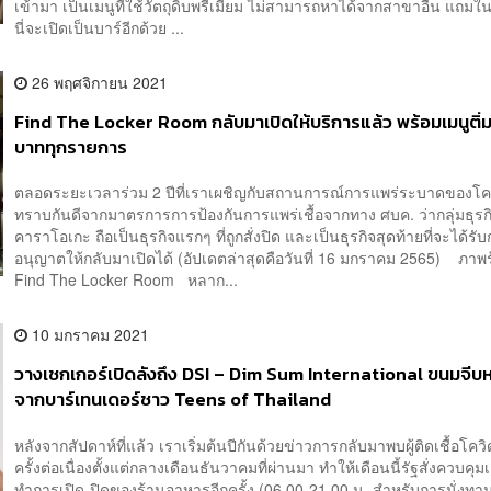
เข้ามา เป็นเมนูที่ใช้วัตถุดิบพรีเมียม ไม่สามารถหาได้จากสาขาอื่น แถมใ
นี่จะเปิดเป็นบาร์อีกด้วย ...
26 พฤศจิกายน 2021
Find The Locker Room กลับมาเปิดให้บริการแล้ว พร้อมเมนูติ
บาททุกรายการ
ตลอดระยะเวลาร่วม 2 ปีที่เราเผชิญกับสถานการณ์การแพร่ระบาดของโค
ทราบกันดีจากมาตรการการป้องกันการแพร่เชื้อจากทาง ศบค. ว่ากลุ่มธุรกิ
คาราโอเกะ ถือเป็นธุรกิจแรกๆ ที่ถูกสั่งปิด และเป็นธุรกิจสุดท้ายที่จะได้รั
อนุญาตให้กลับมาเปิดได้ (อัปเดตล่าสุดคือวันที่ 16 มกราคม 2565) ภาพ
Find The Locker Room หลาก...
10 มกราคม 2021
วางเชกเกอร์เปิดลังถึง DSI – Dim Sum International ขนมจีบห
จากบาร์เทนเดอร์ชาว Teens of Thailand
หลังจากสัปดาห์ที่แล้ว เราเริ่มต้นปีกันด้วยข่าวการกลับมาพบผู้ติดเชื้อโควิ
ครั้งต่อเนื่องตั้งแต่กลางเดือนธันวาคมที่ผ่านมา ทำให้เดือนนี้รัฐสั่งควบคุ
ทำการเปิด-ปิดของร้านอาหารอีกครั้ง (06.00-21.00 น. สำหรับการนั่งทานท