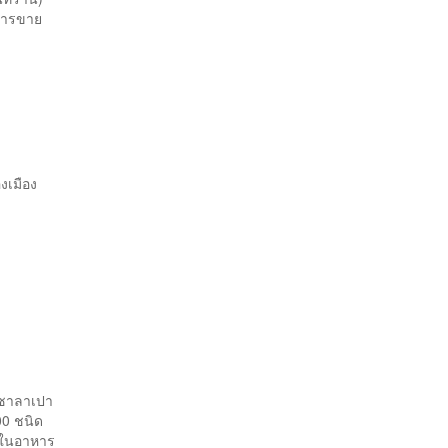
ึงการขาย
งเมือง
ะซาลาเปา
000 ชนิด
่ในอาหาร