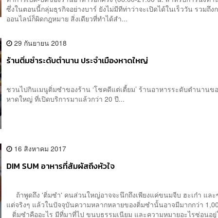
ซึ่งในตอนนี้กลุ่มธุรกิจอย่างบาร์ ยังไม่มีทีท่าว่าจะเปิดได้ในเร็ววัน รวมถ
ออนไลน์ก็ผิดกฎหมาย สิ่งเดียวที่ทำได้สำ...
29 กันยายน 2018
ร้านติ่มซำระดับตำนาน ประจำเมืองหาดใหญ่
ชวนไปกินเมนูติ่มซำของร้าน ‘โชคดีแต่เตี้ยม’ ร้านอาหารระดับตำนานขอ
หาดใหญ่ ที่เปิดบริการมาแล้วกว่า 20 ปี...
16 สิงหาคม 2017
DIM SUM อาหารที่สัมผัสถึงหัวใจ
ถ้าพูดถึง 'ติ่มซำ' คนส่วนใหญ่อาจจะนึกถึงเพียงแค่ขนมจีบ ฮะเก๋า แล
แต่จริงๆ แล้วในปัจจุบันความหลากหลายของติ่มซำนั้นอาจมีมากกว่า 1,
ติ่มซำคืออะไร มีที่มาที่ไป ขนบธรรมเนียม และความหมายอะไรซ่อนอยู