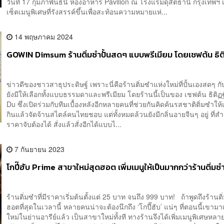
วันที่ 17 กุมภาพันธ์นี้ ห้องอาหาร Pavilion ณ โรงแรมดุสิตธานี กรุงเทพฯ เ
เซ็ตเมนูพิเศษที่รังสรรค์ขึ้นเพื่อสะท้อนความหมายแห่...
14 พฤษภาคม 2024
GOWIN Dimsum ร้านติ่มซำปั้นสดๆ แบบพรีเมียม โดยเชฟต้น ธิต
ข่าวดีของชาวสาธุประดิษฐ์ เพราะนี่คือร้านติ่มซำแห่งใหม่ที่ปั้นเองสดๆ ก
ยังมีให้เลือกทั้งแบบธรรมดาและพรีเมียม โดยร้านนี้เป็นของ เชฟต้น ธิติฏฐ
Du ซึ่งเปิดร่วมกับทีมเบื้องหลังอีกหลายคนที่ช่วยกันคิดค้นรสชาติติ่มซำให
กินแล้วจัดจ้านสไตล์คนไทยชอบ แต่ทั้งหมดล้วนยังมีกลิ่นอายจีนๆ อยู่ ที่
ราคาจับต้องได้ สั่งแล้วสั่งอีกได้แบบไ...
7 กันยายน 2023
โกปี๊ฮับ Prime สาขาใหม่สุดฮอต เพิ่มเมนูให้เป็นมากกว่าร้านติ่มซ
ร้านติ่มซำที่มีราคาเริ่มต้นตั้งแต่ 25 บาท จนถึง 999 บาท! ถ้าพูดถึงร้านติ่
ฮอตที่สุดในเวลานี้ หลายคนน่าจะต้องนึกถึง ‘โกปี๊ฮับ’ แน่ๆ ที่ตอนนี้เขาม
ใหม่ในย่านอารีย์แล้ว เป็นสาขาใหม่ทั้งที ทางร้านจึงได้เพิ่มเมนูพิเศษหลา