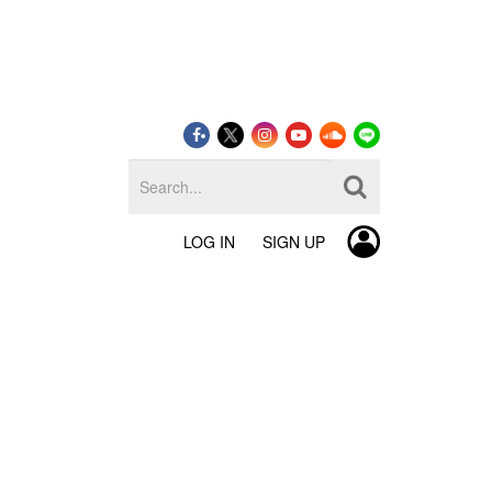
LOG IN
SIGN UP