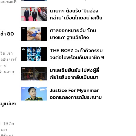
นอนาคตที่
ใช้ AI ทำบทวิเคราะห์ พร้อม
นายกฯ ต้อนรับ ‘มินอ่อง
เปิดตัวเครื่องหมาย IAA
หล่าย’ เยือนไทยอย่างเป็น
ต่อท้ายชื่อ
ทางการ ก่อนหารือเต็ม
ศาลออกหมายจับ ‘โทน
คณะ-สักขีพยานลงนาม
่มซำ 80
บางแค’ ฐานฉ้อโกง
MOU
ประชาชน ปมแอบอ้าง
THE BOYZ จะทำกิจกรรม
แบรนด์ Zeiss ลวงขาย
วิด เรา
วงต่อไปพร้อมกับสมาชิก 9
กล้องส่องพระลิมิเต็ด
จผับ บาร์
คน ภายใต้สังกัดใหม่
บการ
มาเลเซียยืนยัน ไม่ส่งผู้ลี้
ร้านจาก
ภัยโรฮีนจากลับเมียนมา
หากต้องเสี่ยงชีวิตหรือตก
Justice For Myanmar
อยู่ในอันตราย
ออกแถลงการณ์ประณาม
มูแน่นๆ
รัฐบาลไทย เชิญมินอ่อง
หล่ายเยือน เรียกร้องหยุด
ให้ความชอบธรรมรัฐบาล
ด-19 อีก
ทหาร
มเวลา
ี่ร้าน)