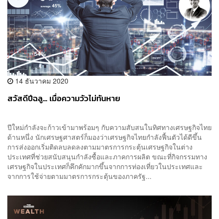
14 ธันวาคม 2020
สวัสดีปีฉลู… เมื่อความวัวไม่ทันหาย
ปีใหม่กำลังจะก้าวเข้ามาพร้อมๆ กับความสับสนในทิศทางเศรษฐกิจ​ไทย​
ด้านหนึ่ง​ นักเศรษฐศาสตร์​ก็มองว่าเศรษฐกิจ​ไทย​กำลังฟื้นตัวได้ดีขึ้น​
การส่งออกเริ่มติดลบลดลง​ตามมาตรการกระตุ้นเศรษฐกิจ​ในต่าง
ประเทศที่ช่วยสนับสนุนกำลังซื้อและภาคการผลิต​ ขณะที่กิจกรรมทาง
เศรษฐกิจในประเทศ​ก็คึกคักมากขึ้นจากการท่องเที่ยวในประเทศ​และ
จากการใช้จ่ายตามมาตรการกระตุ้นของภาครัฐ...