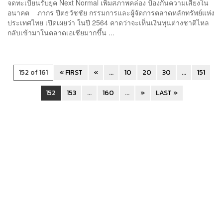
จดทะเบียนรับยุค Next Normal เพิ่มสภาพคล่อง ป้องกันความเสี่ยงใน
อนาคต ภากร ปีตธวัชชัย กรรมการและผู้จัดการตลาดหลักทรัพย์แห่ง
ประเทศไทย เปิดเผยว่า ในปี 2564 คาดว่าจะเห็นเงินทุนต่างชาติไหล
กลับเข้ามาในตลาดเอเชียมากขึ้น ...
152 of 161
« FIRST
«
...
10
20
30
...
151
152
153
...
160
...
»
LAST »