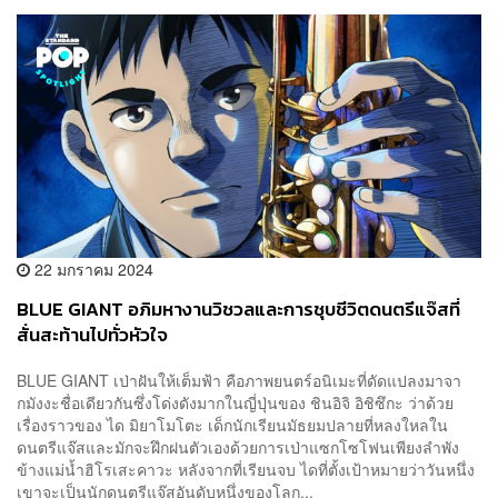
22 มกราคม 2024
BLUE GIANT อภิมหางานวิชวลและการชุบชีวิตดนตรีแจ๊สที่
สั่นสะท้านไปทั่วหัวใจ
BLUE GIANT เป่าฝันให้เต็มฟ้า คือภาพยนตร์อนิเมะที่ดัดแปลงมาจา
กมังงะชื่อเดียวกันซึ่งโด่งดังมากในญี่ปุ่นของ ชินอิจิ อิชิซึกะ ว่าด้วย
เรื่องราวของ ได มิยาโมโตะ เด็กนักเรียนมัธยมปลายที่หลงใหลใน
ดนตรีแจ๊สและมักจะฝึกฝนตัวเองด้วยการเป่าแซกโซโฟนเพียงลำพัง
ข้างแม่น้ำฮิโรเสะคาวะ หลังจากที่เรียนจบ ไดที่ตั้งเป้าหมายว่าวันหนึ่ง
เขาจะเป็นนักดนตรีแจ๊สอันดับหนึ่งของโลก...