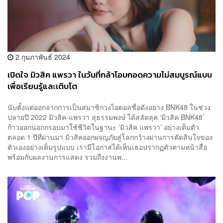
2 กุมภาพันธ์ 2024
เปิดใจ มิวสิค แพรวา ในวันที่กล้าโอบกอดความไม่สมบูรณ์แบบ
เพื่อเรียนรู้และเติบโต
นับตั้งแต่ออกจากการเป็นสมาชิกวงไอดอลชื่อดังอย่าง BNK48 ในช่วง
ปลายปี 2022 มิวสิค-แพรวา สุธรรมพงษ์ ได้สลัดลุค ‘มิวสิค BNK48’
ก้าวออกนอกกรอบมาใช้ชีวิตในฐานะ ‘มิวสิค แพรวา’ อย่างเต็มตัว
ตลอด 1 ปีที่ผ่านมา มิวสิคออกผจญภัยสู่โลกกว้างผ่านการตัดสินใจของ
ตัวเองอย่างเต็มรูปแบบ เรามีโอกาสได้เห็นเธอปรากฏตัวตามหน้าสื่อ
พร้อมกับผลงานการแสดง รวมถึงงานพ...