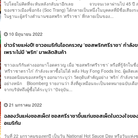
ไปโดยไม่คิดที่จะหันหลังกลับมาอีกเลย จวบจนเวลาผ่านไป 45 ปี ส
ของชาวเมืองซ็อกจัง (Soc Trang) ได้กลายเป็นหนึ่งในบุคคลที่มีชื่อเสียง
ในฐานะผู้สร้างตำนานซอสพริก ‘ศรีราชา’ ที่กลายเป็นของ...
10 มิถุนายน 2022
ข่าวร้ายแห่งปี! ชาวอเมริกันโอดครวญ ‘ซอสพริกศรีราชา’ กำลั
เพราะไม่มี ‘พริก’ มาผลิตสินค้า
ชาวอเมริกันต่างออกมาโอดครวญ เมื่อ ‘ซอสพริกศรีราชา’ หรือที่รู้จักในชื่
‘ศรีราชาตราไก่’ กำลังจะหาซื้อไม่ได้ หลัง Huy Fong Foods Inc. ผู้ผลิตเคร
รสยอดนิยมของสหรัฐฯ ออกมาระบุว่า วัตถุดิบสำคัญอย่าง ‘พริก’ กำลังข
อย่างหนัก Bloomberg รายงานว่า สิ่งที่ดูเหมือนจะเป็นจดหมายฉบับเด
จากบริษัทถึงผู้ซื้อได้ระบุว่า “ปัจจุบัน...
21 มกราคม 2022
ฉลองวันแห่งซอสเผ็ด! ซอสศรีราชาขึ้นแท่นซอสเผ็ดในดวงใจขอ
อเมริกัน
วันที่ 22 มกราคมของทุกปี เป็นวัน National Hot Sauce Day หรือวันแห่ง