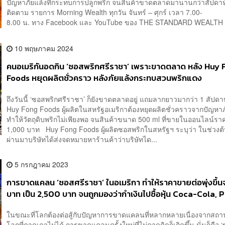
ปัญหาภัยแล้งที่กระทบการปลูกพริก จนสินค้าขาดตลาดมานานกว่าสัปดา
ติดตาม รายการ Morning Wealth ทุกวัน จันทร์ – ศุกร์ เวลา 7.00-
8.00 น. ทาง Facebook และ YouTube ของ THE STANDARD WEALTH 
10 พฤษภาคม 2024
คนอเมริกันอดกิน ‘ซอสพริกศรีราชา’ เพราะขาดตลาด หลัง Huy 
Foods หยุดผลิตชั่วคราว หลังภัยแล้งกระทบสวนพริกแดง
ถึงวันนี้ ‘ซอสพริกศรีราชา’ ก็ยังขาดตลาดอยู่ แถมลากยาวมากว่า 1 สัปดา
Huy Fong Foods ผู้ผลิตในสหรัฐอเมริกาต้องหยุดผลิตชั่วคราวจากปัญหาภ
ทำให้วัตถุดิบพริกไม่เพียงพอ จนสินค้าขนาด 500 ml ที่ขายในออนไลน์ราค
1,000 บาท Huy Fong Foods ผู้ผลิตซอสพริกในสหรัฐฯ ระบุว่า ในช่วงต้น
ผ่านมาบริษัทได้ส่งจดหมายหาร้านค้าว่าบริษัทได...
5 กรกฎาคม 2023
การขาดแคลน ‘ซอสศรีราชา’ ในอเมริกา ทำให้ราคาขายต่อพุ่งขึ้น
บาท เป็น 2,500 บาท จนถูกมองว่ากำเงินไปซื้อหุ้น Coca-Cola, 
หรือ Pfizer น่าจะคุ้มกว่า
ในขณะที่โลกต้องต่อสู้กับปัญหาการขาดแคลนที่หลากหลายเนื่องจากสถ
โลกที่คาดเดาไม่ได้ การขาดแคลนครั้งใหม่ที่ไม่คาดคิดก็เกิดขึ้น นั่นก็คือ 