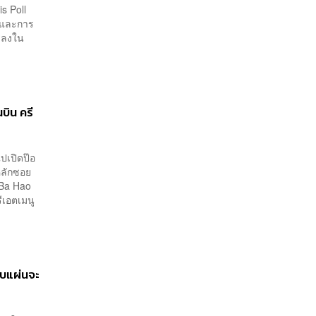
s Poll
ายและการ
รลงใน
บิน ครี
ปเปิดป๊อ
หลักซอย
 Ba Hao
ีเอตเมนู
บบแผ่นจะ