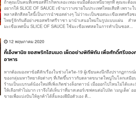
ถ้าคุณเป็นคนที่เทซอสทีไรก็หกเลอะเทอะจนมือต้องเหนียวทุกที คุณจะต้
อยากให้ SLICE OF SAUCE เข้ามาวางขายในประเทศไทยเสียที เพราะใ
พลาสติกสีสดใสนี้เป็นการนำซอสต่างๆ ไม่ว่าจะเป็นซอสมะเขือเทศหรือซ
ไทยรู้จักกันดีอย่างซอสพริกศรีราชา มานำเสนอใหม่ในรูปแบบแผ่น สำ
มะเขือเทศนั้น SLICE OF SAUCE ใช้มะเขือเทศสดในการทำเป็นซอส...
12 พฤษภาคม 2020
คี้เอ็งพานิช ซอสพริกโฮมเมด เผ็ดอย่างพิถีพิถัน เพื่อศักดิ์ศรีขอ
อาหาร
หากต้องมองหาข้อดีสักเรื่องในช่วงโควิด-19 ผู้เขียนคงนึกถึงปรากฏการณ
ของกลุ่มมหาวิทยาลัยต่างๆ ที่เกิดขึ้นราวกับตลาดขนาดใหญ่ในโลกเสมื
ร้านเป็นแบรนด์น้องใหม่ที่เพิ่งเกิดช่วงล็อกดาวน์ เมื่อออกไปไหนไม่ได้และ
ให้เลือกทำไม่มาก เราจึงได้เห็นว่าที่มาสเตอร์เชฟคนต่อไปงัด ‘เมนูเด็ด’ 
ขายเพื่อแบ่งปันให้ลูกค้าได้ลิ้มลองฝีมือตัวเอง คี...