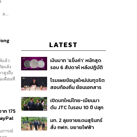
ห์
อ...
Fong
LATEST
เงินบาท ‘แข็งค่า’ หนักสุด
ห์แล้ว
ัยแล้ง
รอบ 6 สัปดาห์ หลังปฏิบัติ
าสูงถึง
การแทรกแซงเยนของ
เดือนที่
โรมเผยข้อมูลใหม่ปมทุจริต
สหรัฐฯ-ญี่ปุ่น Standard
สอบท้องถิ่น ย้อนเอกสาร
Chartered เปิดเป้าสิ้นปีนี้
ประชุมปี 2567 พบชื่อ
จ่อแข็งต่อแตะ 32.50 บาท
เปิดบทใหม่ไทย-เมียนมา
อนุทิน จ่อสอบต่อเอี่ยว
ต่อดอลลาร์
ดัน JTC ในรอบ 10 ปี ปลุก
ตัดตอน ม.บูรพา หรือไม่
จาก 175
‘เส้นเลือดใหญ่’ ค้า
PayPal
มท. 2 ลุยชายแดนสุรินทร์
ชายแดน ท่าเรือน้ำลึก
สั่ง กฟภ. ขยายไฟฟ้า
ทวาย
านการณ์
‘ปราสาทตาควาย–เนิน
‘ซอส