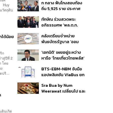
ก กลาง ฟันโกงสอบท้อง
350’ เสริมความมั่นคง
คน Huy
ถิ่น 5,925 ราย ประกาศ
ชายแดน
นวัตถุดิบ
บัญชีใหม่ 7 ส.ค. ส่วน 97
ทักษิณ ร่วมสวดพระ
ราย รอ ป.ป.ช. ขีดเส้นแล้ว
อภิธรรมศพ ‘พล.ต.ท.
เสร็จ 31 ส.ค.
ผ่อน’ บิดา ‘พักตร์พิไล ทวี
คลังเตรียมจำหน่าย
สิน’ สิริอายุ 103 ปี แกนนำ
กได้น้อย
พันธบัตรรัฐบาล ‘ออม
เพื่อไทย-บุคคลหลาก
พลัส’ รอบถัดไป เร็วสุด 4
วงการร่วมอาลัย
‘เอกนิติ’ เผยอยู่ระหว่าง
ก.ย.นี้ อาจเพิ่มสัดส่วนการ
ริก
หารือ ‘ไทยเที่ยวไทยพลัส’
่ปีที่ 2
ขายแบบ Small Lot First
าก โดย
มีสิทธิใช้งบจากเงินกู้ 4
มากขึ้น
อง
BTS-EBM-NBM จับมือ
แสนล้าน มั่นใจงบต่อ ‘ไทย
ปริ...
แอปพลิเคชัน ViaBus ยก
ช่วยไทย พลัส’ เฟส 2 มี
ระดับการติดตามตำแหน่ง
เพียงพอ
Sra Bua by Num
รถไฟฟ้า 3 สายแบบเรียล
Weerawat เปลี่ยนไป และ
ไทม์
ก
นี่คือเหตุผลที่เราควรกลับ
ไปอีกครั้ง
่นดินเกิด