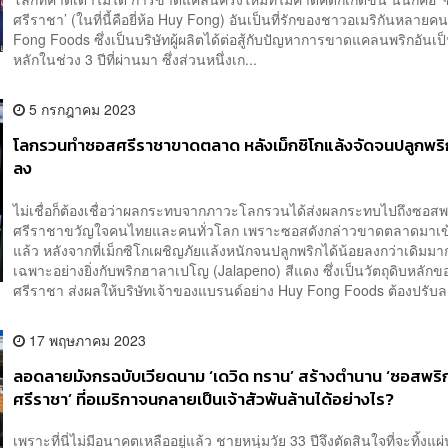
ศรีราชา’ (ในที่นี้คือยี่ห้อ Huy Fong) อันเป็นที่รักของชาวอเมริกันหลาย
Fong Foods ซึ่งเป็นบริษัทผู้ผลิตได้ต่อสู้กับปัญหาการขาดแคลนพริกอันเป็
หลักในช่วง 3 ปีที่ผ่านมา ซึ่งส่วนหนึ่งเก...
5 กรกฎาคม 2023
โลกรวนทำซอสศรีราชาขาดตลาด หลังเม็กซิโกแล้งจัดจนปลูกพริ
ลง
ไม่เชื่อก็ต้องเชื่อว่าผลกระทบจากภาวะโลกรวนได้ส่งผลกระทบไปถึงซอสพ
ศรีราชาขวัญใจคนไทยและคนทั่วโลก เพราะซอสดังกล่าวขาดตลาดมาเข้าสู
แล้ว หลังจากที่เม็กซิโกเผชิญภัยแล้งหนักจนปลูกพริกได้น้อยลงกว่าเดิมม
เฉพาะอย่างยิ่งกับพริกฮาลาเปโญ (Jalapeno) สีแดง ซึ่งเป็นวัตถุดิบหลักข
ศรีราชา ส่งผลให้บริษัทเจ้าของแบรนด์อย่าง Huy Fong Foods ต้องปรับลด
17 พฤษภาคม 2023
ลอดลายมังกรฉบับเวียดนาม ‘เดวิด ทราน’ สร้างตำนาน ‘ซอสพริ
ศรีราชา’ ที่อเมริกาจนกลายเป็นเจ้าสัวพันล้านได้อย่างไร?
เพราะที่นี่ไม่มีอนาคตเหลืออยู่แล้ว ชายหนุ่มวัย 33 ปีจึงตัดสินใจที่จะทิ้งแผ