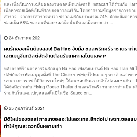
และเพื่อเป็นการเฉลิมฉลองวันซอสเผ็ดแห่งชาติ Instacart ได้ร่วมกับ Harri
เพื่อหาซอสเผ็ดที่เป็นที่รักของชาวอเมริกัน โดยการรวมข้อมูลจากการข
สำรวจ จากการสำรวจพบว่า ชาวอเมริกันประมาณ 74% มักจะจิ้มอาหา
ซอสเผ็ด 68% ของคนที่ชอบซอสเผ็ดนั้นมีซอสเผ็ดมากกว่า ...
24 ธันวาคม 2021
คนรักของเผ็ดต้องลอง! Ba Hao จับมือ ซอสพริกศรีราชาตราห่าน
เอตเมนูจีนทวิสต์จัดจ้านต้อนรับเทศกาลโดยเฉพาะ
หลังจากที่ร้านอาหารจีนรักสนุก Ba Hao เพิ่งส่งแบรนด์ Ba Hao Tian Mi ไ
ปอัพกับสารพัดเมนูพุดดิ้งที่ The Circle ราชพฤษ์ไปหมาดๆ ทางด้านสาขา
นานา เยาวราช ก็มีกิจกรรมใหม่ๆ ให้คนชอบกินแวะกลับไปลองเช่นกัน
ได้จัดมือร่วมกับ Flying Goose Thailand ซอสพริกศรีราชาตราห่านบิน คร
ร่วมกันในแคมเปญฉลองสิ้นปีในชื่อ ‘Sauce on...
25 กุมภาพันธ์ 2021
มิติใหม่ของซอส! การเทซอสจะไม่เลอะเทอะอีกต่อไป เพราะซอสแ
ทำให้คุณสะดวกขึ้นหลายเท่า