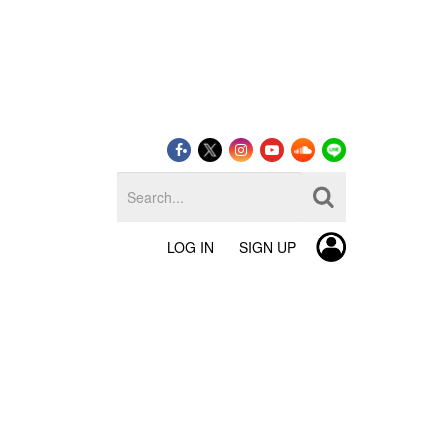
LOG IN
SIGN UP