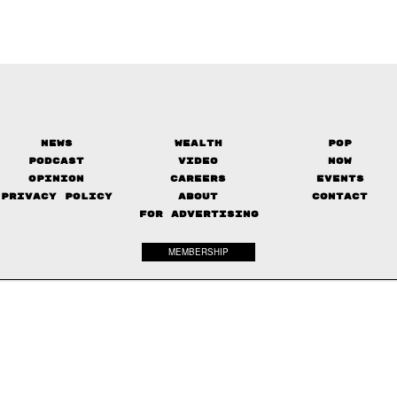
News
Wealth
Pop
Podcast
Video
Now
Opinion
Careers
Events
Privacy Policy
About
Contact
FOR ADVERTISING
MEMBERSHIP
© 2017-
2026
The Standard. All rights reserved.