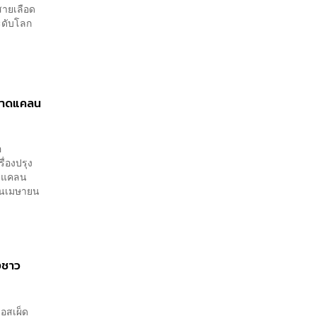
ายเลือด
ระดับโลก
งขาดแคลน
อ
ื่องปรุง
าดแคลน
ือนเมษายน
งชาว
ซอสเผ็ด