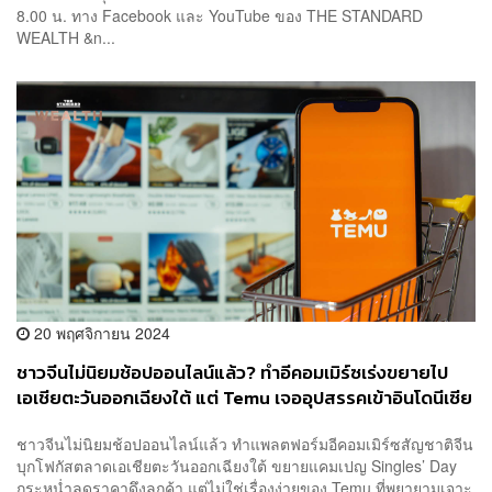
8.00 น. ทาง Facebook และ YouTube ของ THE STANDARD
WEALTH &n...
20 พฤศจิกายน 2024
ชาวจีนไม่นิยมช้อปออนไลน์แล้ว? ทำอีคอมเมิร์ซเร่งขยายไป
เอเชียตะวันออกเฉียงใต้ แต่ Temu เจออุปสรรคเข้าอินโดนีเซีย
ไม่ได้ รัฐบาลอ้างต้องคุมสินค้าราคาถูก
ชาวจีนไม่นิยมช้อปออนไลน์แล้ว ทำแพลตฟอร์มอีคอมเมิร์ซสัญชาติจีน
บุกโฟกัสตลาดเอเชียตะวันออกเฉียงใต้ ขยายแคมเปญ Singles’ Day
กระหน่ำลดราคาดึงลูกค้า แต่ไม่ใช่เรื่องง่ายของ Temu ที่พยายามเจาะ