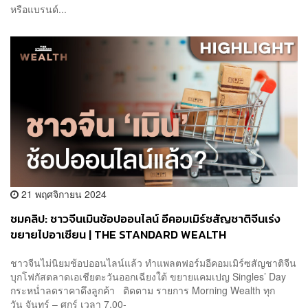
หรือแบรนด์...
21 พฤศจิกายน 2024
ชมคลิป: ชาวจีนเมินช้อปออนไลน์ อีคอมเมิร์ซสัญชาติจีนเร่ง
ขยายไปอาเซียน | THE STANDARD WEALTH
ชาวจีนไม่นิยมช้อปออนไลน์แล้ว ทำแพลตฟอร์มอีคอมเมิร์ซสัญชาติจีน
บุกโฟกัสตลาดเอเชียตะวันออกเฉียงใต้ ขยายแคมเปญ Singles’ Day
กระหน่ำลดราคาดึงลูกค้า ติดตาม รายการ Morning Wealth ทุก
วัน จันทร์ – ศุกร์ เวลา 7.00-