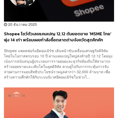
20 ธันวาคม 2025
Shopee โชว์ตัวเลขแคมเปญ 12.12 ดันยอดขาย ‘MSME ไทย’
พุ่ง 14 เท่า พร้อมเผยกำลังซื้อตลาดต่างจังหวัดสุดคึกคัก
Shopee แพลตฟอร์มอีคอมเมิร์ซ เดินหน้าขับเคลื่อนเศรษฐกิจดิจิทัล
ไทยในโอกาสครบรอบ 10 ปี ผ่านแคมเปญใหญ่ส่งท้ายปี 12.12 โดยมุ่ง
เน้นการสนับสนุนผู้ประกอบการรายย่อยและธุรกิจท้องถิ่นให้สามารถ
สร้างยอดขายและเติบโตในยุคดิจิทัล ควบคู่ไปกับการกระตุ้นการจับ
จ่ายผ่านการมอบสิทธิประโยชน์รวมมูลค่ากว่า 32,000 ล้านบาท เพื่อ
สร้างความคึกคักให้กับระบบนิเวศอีคอมเมิร์ซในช่วงโ...