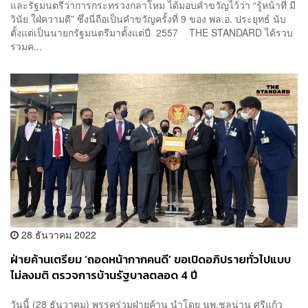
และรัฐมนตรีว่าการกระทรวงกลาโหม ได้มอบคำขวัญไว้ว่า “รู้หน้าที่ มี
วินัย ใฝ่ความดี” ซึ่งนี่ถือเป็นคำขวัญครั้งที่ 9 ของ พล.อ. ประยุทธ์ นับ
ตั้งแต่เป็นนายกรัฐมนตรีมาตั้งแต่ปี 2557 THE STANDARD ได้รวบ
รวมค...
28 ธันวาคม 2022
ฝ่ายค้านเตรียม ‘ถอดหน้ากากคนดี’ ขอเปิดอภิปรายทั่วไปแบบ
ไม่ลงมติ ตรวจการบ้านรัฐบาลตลอด 4 ปี
วันนี้ (28 ธันวาคม) พรรคร่วมฝ่ายค้าน นำโดย นพ.ชลน่าน ศรีแก้ว