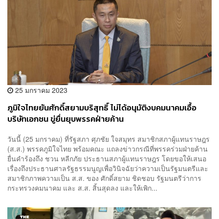
25 มกราคม 2023
ภูมิใจไทยยันศักดิ์สยามบริสุทธิ์ ไม่ได้อนุมัติงบคมนาคมเอื้อ
บริษัทเอกชน ขู่ยื่นยุบพรรคฝ่ายค้าน
วันนี้ (25 มกราคม) ที่รัฐสภา ศุภชัย ใจสมุทร สมาชิกสภาผู้แทนราษฎร
(ส.ส.) พรรคภูมิใจไทย พร้อมคณะ แถลงข่าวกรณีที่พรรคร่วมฝ่ายค้าน
ยื่นคำร้องถึง ชวน หลีกภัย ประธานสภาผู้แทนราษฎร โดยขอให้เสนอ
เรื่องถึงประธานศาลรัฐธรรมนูญเพื่อวินิจฉัยว่าความเป็นรัฐมนตรีและ
สมาชิกภาพความเป็น ส.ส. ของ ศักดิ์สยาม ชิดชอบ รัฐมนตรีว่าการ
กระทรวงคมนาคม และ ส.ส. สิ้นสุดลง และให้เพิก...