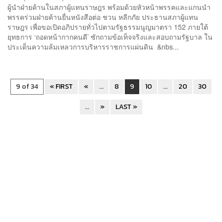
ผู้นำฝ่ายค้านในสภาผู้แทนราษฎร พร้อมด้วยหัวหน้าพรรคและแกนนำ
พรรคร่วมฝ่ายค้านยื่นหนังสือต่อ ชวน หลีกภัย ประธานสภาผู้แทน
ราษฎร เพื่อขอเปิดอภิปรายทั่วไปตามรัฐธรรมนูญมาตรา 152 ภายใต้
ยุทธการ ‘ถอดหน้ากากคนดี’ ซักถามข้อเท็จจริงและสอบถามรัฐบาล ใน
ประเด็นความล้มเหลวการบริหารราชการแผ่นดิน &nbs...
9 of 34
« FIRST
«
...
8
9
10
...
20
30
...
»
LAST »