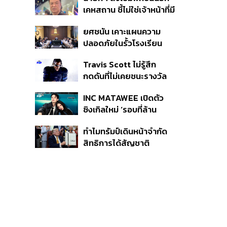
หายไทยไม่อาจลบด้วย
เคหสถาน ชี้ไม่ใช่เจ้าหน้าที่มี
ข้อมูลบิดเบือน
โทษอุกฉกรรจ์ ปืนถูกขโมย
ยศชนัน เคาะแผนความ
ก่อเหตุ เจ้าของร่วมรับผิด
ปลอดภัยในรั้วโรงเรียน
90 วัน ส่งนักสุขภาพจิต
Travis Scott ไม่รู้สึก
ดูแล-คุมเข้มคัดกรองสิ่ง
กดดันที่ไม่เคยชนะรางวัล
ผิดกฎหมาย
แกรมมี่ แม้มีชื่อเข้าชิงมา
INC MATAWEE เปิดตัว
แล้ว 10 ครั้ง
ซิงเกิลใหม่ ‘รอบที่ล้าน
(Loop)’ ที่ได้ เน PERSES
ทำไมทรัมป์เดินหน้าจำกัด
มาแสดงในมิวสิกวิดีโอ
สิทธิการได้สัญชาติ
อเมริกันโดยกำเนิดอีกครั้ง
แม้ศาลสูงสุดเคยตัดสิน
คัดค้าน