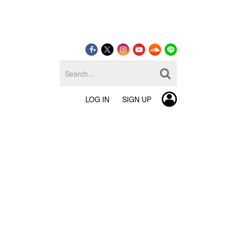
LOG IN
SIGN UP