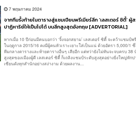
7 พฤษภาคม 2024
จากทีมรั้งท้ายในตารางสู่แชมเปียนพรีเมียร์ลีก ‘เลสเตอร์ ซิตี้’ ผู้ส
ปาฏิหาริย์ให้เป็นไปได้ บนลีกสูงสุดอังกฤษ [ADVERTORIAL]
หากเมื่อ 10 ปีก่อนมีคนบอกว่า ‘จิ้งจอกสยาม’ เลสเตอร์ ซิตี้ จะคว้าแชมป์พรี
ในฤดูกาล 2015/16 คงมีผู้คนหัวเราะเยาะใส่เป็นแน่ ด้วยอัตรา 5,000/1 ซึ่
ทีมกลางตารางและท้ายตารางอื่นๆ เสียอีก แต่ทว่ายังไม่ทันจะจบครบ 38 
สูงสุดของเมืองผู้ดี เลสเตอร์ ซิตี้ ก็เถลิงแชมป์ระดับสูงสุดอย่างยิ่งใหญ่​หัก
เซียนดังทุกสำนักอย่างสง่างาม ด้วยผลงาน...