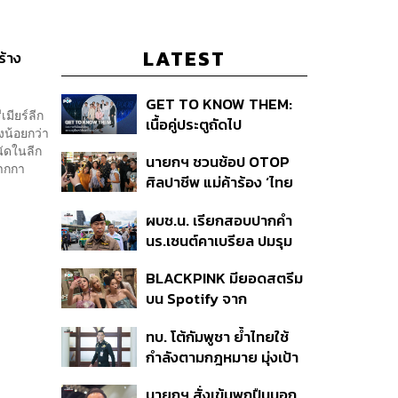
LATEST
ร้าง
GET TO KNOW THEM:
เมียร์ลีก
เนื้อคู่ประตูถัดไป
งน้อยกว่า
นัดในลีก
นายกฯ ชวนช้อป OTOP
ปากกา
ศิลปาชีพ แม่ค้าร้อง ‘ไทย
ช่วยไทย พลัส’ สุดยอด
ผบช.น. เรียกสอบปากคำ
ถามมีต่อไหม นายกฯ ตอบ
นร.เซนต์คาเบรียล ปมรุม
‘เดี๋ยวจะพยายาม’
ทำร้ายเพื่อน-ใช้ปืนขู่ สั่ง
BLACKPINK มียอดสตรีม
ดำเนินคดีแล้ว
บน Spotify จาก
ประเทศไทยสูงถึง 536 ล้าน
ทบ. โต้กัมพูชา ย้ำไทยใช้
ครั้ง ตลอด 10 ปีที่ผ่านมา
กำลังตามกฎหมาย มุ่งเป้า
หมายทางทหาร ชี้ความเสีย
นายกฯ สั่งเข้มพกปืนนอก