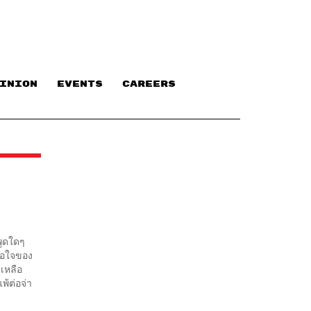
INION
EVENTS
CAREERS
ำพูดใดๆ
พอใจของ
เหลือ
พ้ต่อจ่า