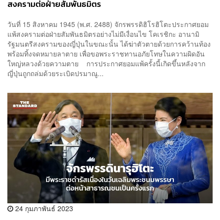
สงครามต่อฝ่ายสัมพันธมิตร
วันที่ 15 สิงหาคม 1945 (พ.ศ. 2488) จักรพรรดิฮิโรฮิโตะประกาศยอม
แพ้สงครามต่อฝ่ายสัมพันธมิตรอย่างไม่มีเงื่อนไข โคเรชิกะ อานามิ
รัฐมนตรีสงครามของญี่ปุ่นในขณะนั้น ได้ฆ่าตัวตายด้วยการคว้านท้อง
พร้อมทิ้งจดหมายลาตาย เพื่อขอพระราชทานอภัยโทษในความผิดอัน
ใหญ่หลวงด้วยความตาย การประกาศยอมแพ้ครั้งนี้เกิดขึ้นหลังจาก
ญี่ปุ่นถูกถล่มด้วยระเบิดปรมาณู...
24 กุมภาพันธ์ 2023