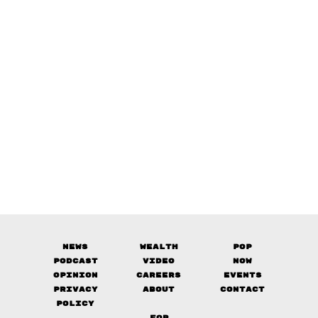
News
Wealth
Pop
Podcast
Video
Now
Opinion
Careers
Events
Privacy
About
Contact
Policy
FOR