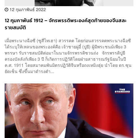
12 กุมภาพันธ์ 2022
12 กุมภาพันธ์ 1912 – จักรพรรดิพระองค์สุดท้ายของจีนสละ
ราชสมบัติ
เมื่อพระนางฉือซี (ซูสีไทเฮา) สวรรคต โดยก่อนสวรรคตพระนางฉือซี
ได้ระบุให้เหลนของพระองค์คือ เจ้าชายผู่อี๋ (ปูยี) ผู้มีพระชนม์เพียง 3
พรรษา รับราชสมบัติต่อมาในนามจักรพรรดิซวนถ่ง จักรพรรดิปูยี
ครองบัลลังก์เพียง 3 ปี ก็เกิดการปฏิวัติโดยฝ่ายสาธารณรัฐนิยมในปี
ค.ศ. 1911 โดยสมาคมพันมิตรปฏิวัติจีนหรือถงเหมิงฮุ่ย นำโดย ดร.ซุน
ยัดเซ็น ซึ่งขึ้นมาดำรงตำ...