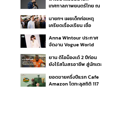
แรก หนุนรายได้ครึ่งปีทะลุ
เทศกาลภาพยนตร์ไทย ณ
3.2 แสนล้าน
ประเทศบราซิล
นายกฯ เผยเด็กก่อเหตุ
เครียดเรื่องเรียน เชื่อ
เตรียมการเป็นขั้นตอน ชี้มี
Anna Wintour ประกาศ
กระสุนอีกกว่า 30 นัด หาก
จัดงาน Vogue World
ไม่จบชีวิตตัวเองอาจสูญ
2027 ที่ซานฟรานซิสโก
เสียเพิ่ม
ยาน ดิโอม็องเด้ 2 ปีก่อน
ยังไร้สโมสรอาชีพ สู่นักเตะ
ค่าตัว 125 ล้านยูโร กับคำ
ยอดขายครึ่งปีแรก Cafe
สัญญาถึงน้องสาวผู้ล่วง
Amazon โตทะลุสถิติ 117
ลับ
ล้านแก้ว หนุนธุรกิจไลฟ์
สไตล์ OR โตต่อเนื่อง