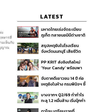
LATEST
มหาดไทยเร่งจัดระเบียบ
ห่ง
ภูเก็ต ทลายนอมินีต่างชาติ
ทหารที่
คุมเจ็ตสกี สางบริษัทฮุบ
ามเห็นกับ
สรุปเหตุยิงในโรงเรียน
ที่ดิน เคลียร์ใบอนุญาต
สัญญาณ
จังหวัดนนทบุรี เสียชีวิต
โรงแรมค้าง 7 ปี
รวม 8 ราย โฆษก ตร. เผย
PP KRIT ส่งซิงเกิลใหม่
ปมค้นประวัติคดีกราดยิงที่
‘Your Candy’ พร้อมพา
สหรัฐฯ
ต้าเหนิง และ ณิชา ร่วมมิว
จับตาคดีเยาวชน 14 ปี ก่อ
สิกวิดีโอ
เหตุยิงในห้าง กรมพินิจฯ ชี้
ประพฤติดี-รับการรักษาต่อ
บางจากฯ Q2/69 ทำกำไร
เนื่อง ประเมินปล่อยตัว
ทะลุ 1.2 หมื่นล้าน เริ่มบุ๊กกำ
ไร ‘SAF’ เชิงพาณิชย์ครั้ง
ตาโขน เตรียมฉายที่