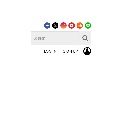
LOG IN
SIGN UP