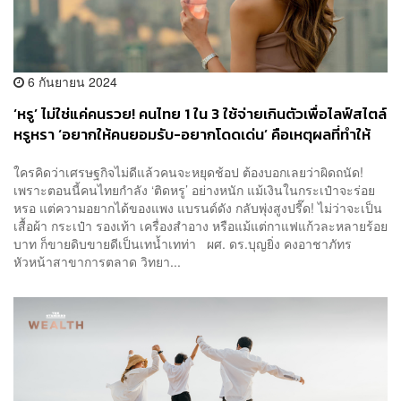
6 กันยายน 2024
‘หรู’ ไม่ใช่แค่คนรวย! คนไทย 1 ใน 3 ใช้จ่ายเกินตัวเพื่อไลฟ์สไตล์
หรูหรา ‘อยากให้คนยอมรับ-อยากโดดเด่น’ คือเหตุผลที่ทำให้
ต้องถีบตัวเองขึ้นมาติดแกลม
ใครคิดว่าเศรษฐกิจไม่ดีแล้วคนจะหยุดช้อป ต้องบอกเลยว่าผิดถนัด!
เพราะตอนนี้คนไทยกำลัง ‘ติดหรู’ อย่างหนัก แม้เงินในกระเป๋าจะร่อย
หรอ แต่ความอยากได้ของแพง แบรนด์ดัง กลับพุ่งสูงปรี๊ด! ไม่ว่าจะเป็น
เสื้อผ้า กระเป๋า รองเท้า เครื่องสำอาง หรือแม้แต่กาแฟแก้วละหลายร้อย
บาท ก็ขายดิบขายดีเป็นเทน้ำเทท่า ผศ. ดร.บุญยิ่ง คงอาชาภัทร
หัวหน้าสาขาการตลาด วิทยา...