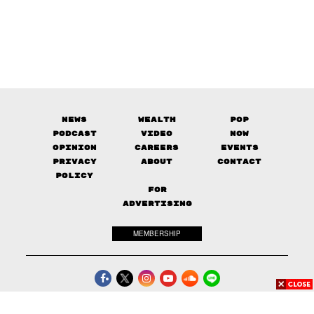
News
Wealth
Pop
Podcast
Video
Now
Opinion
Careers
Events
Privacy
About
Contact
Policy
FOR
ADVERTISING
MEMBERSHIP
© 2017-
2026
The Standard. All rights reserved.