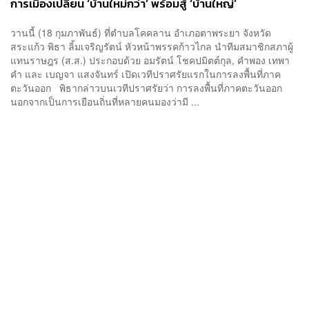
การเมืองเปลี่ยน ‘บ้านใหม่กว่า’ พร้อมสู้ ‘บ้านใหญ่’
วานนี้ (18 กุมภาพันธ์) ที่ตำบลโคคลาน อำเภอตาพระยา จังหวัด
สระแก้ว พิธา ลิ้มเจริญรัตน์ หัวหน้าพรรคก้าวไกล นำทีมสมาชิกสภาผู้
แทนราษฎร (ส.ส.) ประกอบด้วย อมรัตน์ โชคปมิตต์กุล, คำพอง เทพา
คำ และ เบญจา แสงจันทร์ เปิดเวทีปราศรัยแรกในการลงพื้นที่ภาค
ตะวันออก พิธากล่าวบนเวทีปราศรัยว่า การลงพื้นที่ภาคตะวันออก
นอกจากเป็นการเยือนถิ่นที่หลายคนมองว่ามี ...