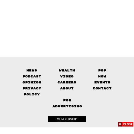
News
Wealth
Pop
Podcast
Video
Now
Opinion
Careers
Events
Privacy
About
Contact
Policy
FOR
ADVERTISING
MEMBERSHIP