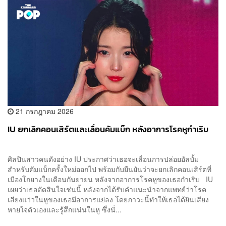
21 กรกฎาคม 2026
IU ยกเลิกคอนเสิร์ตและเลื่อนคัมแบ็ก หลังอาการโรคหูกำเริบ
ศิลปินสาวคนดังอย่าง IU ประกาศว่าเธอจะเลื่อนการปล่อยอัลบั้ม
สำหรับคัมแบ็กครั้งใหม่ออกไป พร้อมกับยืนยันว่าจะยกเลิกคอนเสิร์ตที่
เมืองโกยางในเดือนกันยายน หลังจากอาการโรคหูของเธอกำเริบ IU
เผยว่าเธอตัดสินใจเช่นนี้ หลังจากได้รับคำแนะนำจากแพทย์ว่าโรค
เสียงแว่วในหูของเธอมีอาการแย่ลง โดยภาวะนี้ทำให้เธอได้ยินเสียง
หายใจตัวเองและรู้สึกแน่นในหู ซึ่งนั่...