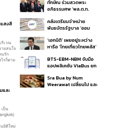
ทักษิณ ร่วมสวดพระ
ราย รอ ป.ป.ช. ขีดเส้นแล้ว
อภิธรรมศพ ‘พล.ต.ท.
เสร็จ 31 ส.ค.
ผ่อน’ บิดา ‘พักตร์พิไล ทวี
คลังเตรียมจำหน่าย
สิน’ สิริอายุ 103 ปี แกนนำ
-แสงสี
พันธบัตรรัฐบาล ‘ออม
เพื่อไทย-บุคคลหลาก
พลัส’ รอบถัดไป เร็วสุด 4
วงการร่วมอาลัย
‘เอกนิติ’ เผยอยู่ระหว่าง
ก.ย.นี้ อาจเพิ่มสัดส่วนการ
บริเวณ
หารือ ‘ไทยเที่ยวไทยพลัส’
ขายแบบ Small Lot First
ความสนใจ
มีสิทธิใช้งบจากเงินกู้ 4
มากขึ้น
บคนรัก
BTS-EBM-NBM จับมือ
แสนล้าน มั่นใจงบต่อ ‘ไทย
งไรก็ตาม
แอปพลิเคชัน ViaBus ยก
ช่วยไทย พลัส’ เฟส 2 มี
ระดับการติดตามตำแหน่ง
เพียงพอ
Sra Bua by Num
รถไฟฟ้า 3 สายแบบเรียล
Weerawat เปลี่ยนไป และ
ไทม์
ามและ
นี่คือเหตุผลที่เราควรกลับ
ไปอีกครั้ง
 เป็น
Bangkok)
นมิติใหม่