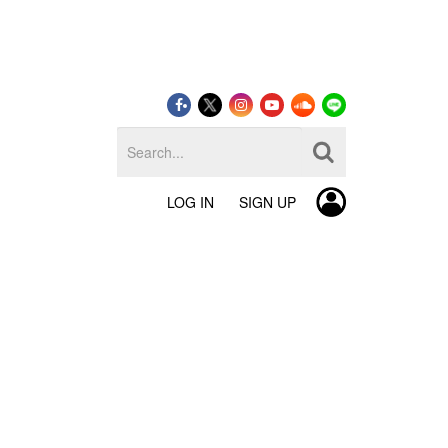
LOG IN
SIGN UP