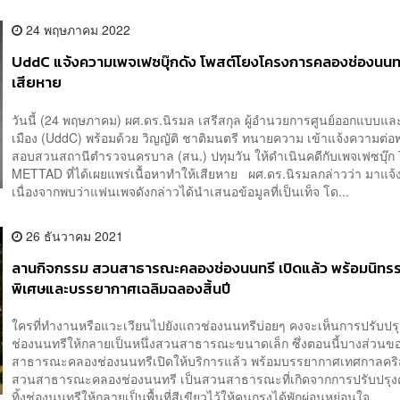
24 พฤษภาคม 2022
UddC แจ้งความเพจเฟซบุ๊กดัง โพสต์โยงโครงการคลองช่องนนทร
เสียหาย
วันนี้ (24 พฤษภาคม) ผศ.ดร.นิรมล เสรีสกุล ผู้อำนวยการศูนย์ออกแบบแ
เมือง (UddC) พร้อมด้วย วิญญัติ ชาติมนตรี ทนายความ เข้าแจ้งความต่อ
สอบสวนสถานีตำรวจนครบาล (สน.) ปทุมวัน ให้ดำเนินคดีกับเพจเฟซบุ๊ก
METTAD ที่ได้เผยแพร่เนื้อหาทำให้เสียหาย ผศ.ดร.นิรมลกล่าวว่า มาแจ
เนื่องจากพบว่าแฟนเพจดังกล่าวได้นำเสนอข้อมูลที่เป็นเท็จ โด...
26 ธันวาคม 2021
ลานกิจกรรม สวนสาธารณะคลองช่องนนทรี เปิดแล้ว พร้อมนิทร
พิเศษและบรรยากาศเฉลิมฉลองสิ้นปี
ใครที่ทำงานหรือแวะเวียนไปยังแถวช่องนนทรีบ่อยๆ คงจะเห็นการปรับปร
ช่องนนทรีให้กลายเป็นหนึ่งสวนสาธารณะขนาดเล็ก ซึ่งตอนนี้บางส่วน
สาธารณะคลองช่องนนทรีเปิดให้บริการแล้ว พร้อมบรรยากาศเทศกาลคร
สวนสาธารณะคลองช่องนนทรี เป็นสวนสาธารณะที่เกิดจากการปรับปรุง
ทิ้งช่องนนทรีให้กลายเป็นพื้นที่สีเขียวไว้ให้คนกรุงได้พักผ่อนหย่อนใจ ...