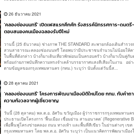
26 ธันวาคม 2021
‘คลองช่องนนทรี’ เปิดเฟสแรกคึกคัก รังสรรค์นิทรรศการ-ดนตรี
ตอบสนองคนเมืองฉลองรับปีใหม่
วานนี้ (25 ธันวาคม) ช่างภาพ THE STANDARD สะพายกล้องเดินสำรวจ
สวนสาธารณะคลองช่องนนทรี โดยพบว่ามีประชาชนจำนวนไม่น้อยให้
ในพื้นที่ดังกล่าว บ้างก็มาเดินเที่ยวพักผ่อนเป็นครอบครัว บ้างก็มาเป็นคู่กั
พร้อมถ่ายภาพบันทึกความทรงจำเคล้าบรรยากาศแสงสีเสียงในงาน อย่า
ตามข้อมูลของกรุงเทพมหานคร (กทม.) ระบุว่า นับตั้งแต่วันนี้ส...
28 ตุลาคม 2021
‘คลองช่องนนทรี’ โครงการพัฒนาเมืองมิติใหม่โดย กทม. กับคำถ
ความกังวลจากผู้เชี่ยวชาญ
วันนี้ (28 ตุลาคม) พล.ต.อ. อัศวิน ขวัญเมือง ผู้ว่าราชการกรุงเทพมหานคร
ประธานเปิดโครงการ ‘ฟื้นเมือง เชื่อมย่าน สานอนาคต’ (Regenerative 
เพื่อฟื้นฟูโครงข่ายคลอง ถนน ทางเท้า และพื้นที่สีเขียว ในย่านต่างๆ เขต
กรุงเทพมหานคร โดย พล.ต.อ. อัศวิน ระบุว่า เป็นแนวคิดการพัฒนาเมืองใ