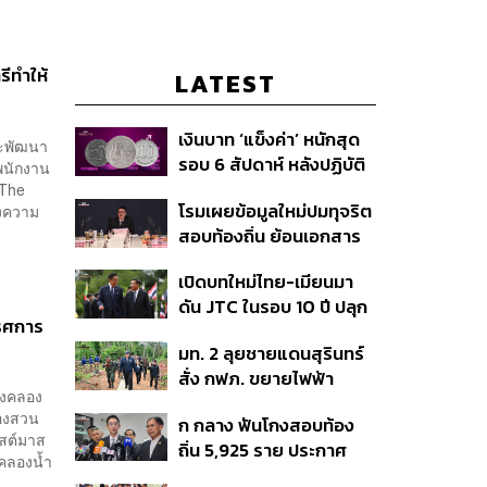
ีทำให้
LATEST
เงินบาท ‘แข็งค่า’ หนักสุด
ละพัฒนา
รอบ 6 สัปดาห์ หลังปฏิบัติ
พนักงาน
การแทรกแซงเยนของ
 The
โรมเผยข้อมูลใหม่ปมทุจริต
้งความ
สหรัฐฯ-ญี่ปุ่น Standard
สอบท้องถิ่น ย้อนเอกสาร
Chartered เปิดเป้าสิ้นปีนี้
ประชุมปี 2567 พบชื่อ
จ่อแข็งต่อแตะ 32.50 บาท
เปิดบทใหม่ไทย-เมียนมา
อนุทิน จ่อสอบต่อเอี่ยว
ต่อดอลลาร์
ดัน JTC ในรอบ 10 ปี ปลุก
ตัดตอน ม.บูรพา หรือไม่
รศการ
‘เส้นเลือดใหญ่’ ค้า
มท. 2 ลุยชายแดนสุรินทร์
ชายแดน ท่าเรือน้ำลึก
สั่ง กฟภ. ขยายไฟฟ้า
ทวาย
ุงคลอง
‘ปราสาทตาควาย–เนิน
ของสวน
ก กลาง ฟันโกงสอบท้อง
350’ เสริมความมั่นคง
ิสต์มาส
ถิ่น 5,925 ราย ประกาศ
ชายแดน
คลองน้ำ
บัญชีใหม่ 7 ส.ค. ส่วน 97