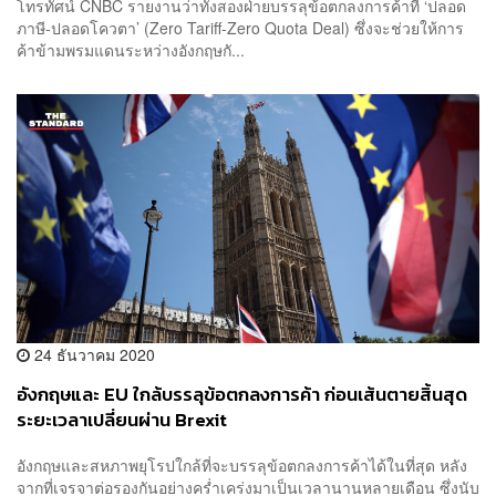
โทรทัศน์ CNBC รายงานว่าทั้งสองฝ่ายบรรลุข้อตกลงการค้าที่ ‘ปลอด
ภาษี-ปลอดโควตา’ (Zero Tariff-Zero Quota Deal) ซึ่งจะช่วยให้การ
ค้าข้ามพรมแดนระหว่างอังกฤษกั...
24 ธันวาคม 2020
อังกฤษและ EU ใกล้บรรลุข้อตกลงการค้า ก่อนเส้นตายสิ้นสุด
ระยะเวลาเปลี่ยนผ่าน Brexit
อังกฤษและสหภาพยุโรปใกล้ที่จะบรรลุข้อตกลงการค้าได้ในที่สุด หลัง
จากที่เจรจาต่อรองกันอย่างคร่ำเคร่งมาเป็นเวลานานหลายเดือน ซึ่งนับ