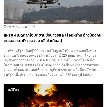
26 พฤษภาคม 2026
สหรัฐฯ เปิดฉากโจมตีฐานขีปนาวุธและเรืออิหร่าน อ้างป้องกัน
ตนเอง ขณะที่การเจรจายังดำเนินอยู่
กองทัพสหรัฐฯ เปิดปฏิบัติการโจมตีใส่ฐานยิงขีปนาวุธและเรือของ
อิหร่านบริเวณช่องแคบฮอร์มุซเมื่อวานนี้ (25 พฤษภาคม) โดยกอง
บัญชาการกลางสหรัฐฯ (CENTCOM) ระบุว่าเป็น “การโจมตีเพื่อ
ป้องกันตนเอง” ความเคลื่อนไหวดังกล่าวเกิดขึ้นท่ามกลางการเจรจา
ระหว่างทั้งสองประเทศเพื่อหาทางยุติสงคราม และเกิดขึ้นหลังจาก
สหรัฐฯ เพิ่งประกาศว่าข้อตกลงกับอิหร่านใกล้ได้ข้อสรุป &nb...