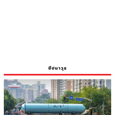
ขีปนาวุธ