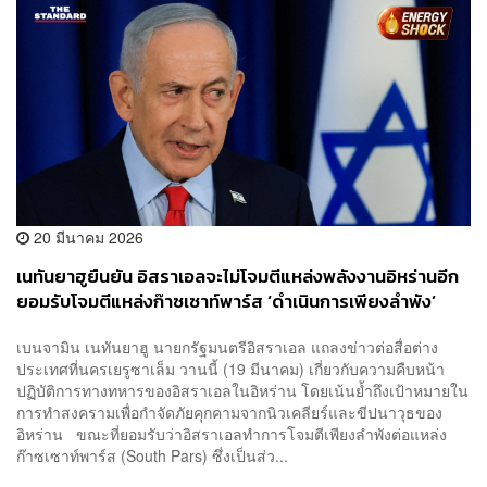
20 มีนาคม 2026
เนทันยาฮูยืนยัน อิสราเอลจะไม่โจมตีแหล่งพลังงานอิหร่านอีก
ยอมรับโจมตีแหล่งก๊าซเซาท์พาร์ส ‘ดำเนินการเพียงลำพัง’
เบนจามิน เนทันยาฮู นายกรัฐมนตรีอิสราเอล แถลงข่าวต่อสื่อต่าง
ประเทศที่นครเยรูซาเล็ม วานนี้ (19 มีนาคม) เกี่ยวกับความคืบหน้า
ปฏิบัติการทางทหารของอิสราเอลในอิหร่าน โดยเน้นย้ำถึงเป้าหมายใน
การทำสงครามเพื่อกำจัดภัยคุกคามจากนิวเคลียร์และขีปนาวุธของ
อิหร่าน ขณะที่ยอมรับว่าอิสราเอลทำการโจมตีเพียงลำพังต่อแหล่ง
ก๊าซเซาท์พาร์ส (South Pars) ซึ่งเป็นส่ว...