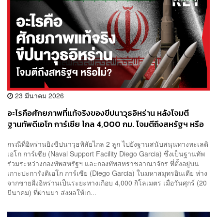
23 มีนาคม 2026
อะไรคือศักยภาพที่แท้จริงของขีปนาวุธอิหร่าน หลังโจมตี
ฐานทัพดีเอโก การ์เซีย ไกล 4,000 กม. โจมตีถึงสหรัฐฯ หรือ
ไม่?
กรณีที่อิหร่านยิงขีปนาวุธพิสัยไกล 2 ลูก ไปยังฐานสนับสนุนทางทะเลดิ
เอโก การ์เซีย (Naval Support Facility Diego Garcia) ซึ่งเป็นฐานทัพ
ร่วมระหว่างกองทัพสหรัฐฯ และกองทัพสหราชอาณาจักร ที่ตั้งอยู่บน
เกาะปะการังดิเอโก การ์เซีย (Diego Garcia) ในมหาสมุทรอินเดีย ห่าง
จากชายฝั่งอิหร่านเป็นระยะทางเกือบ 4,000 กิโลเมตร เมื่อวันศุกร์ (20
มีนาคม) ที่ผ่านมา ส่งผลให้เก...