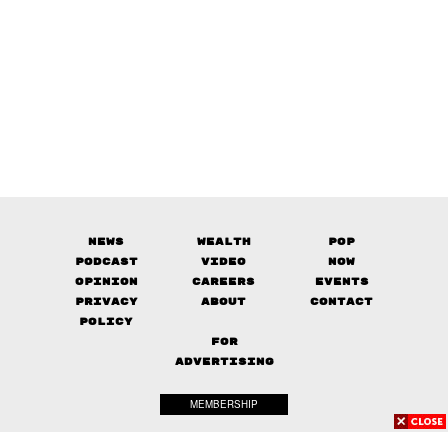
News
Wealth
Pop
Podcast
Video
Now
Opinion
Careers
Events
Privacy
About
Contact
Policy
FOR
ADVERTISING
MEMBERSHIP