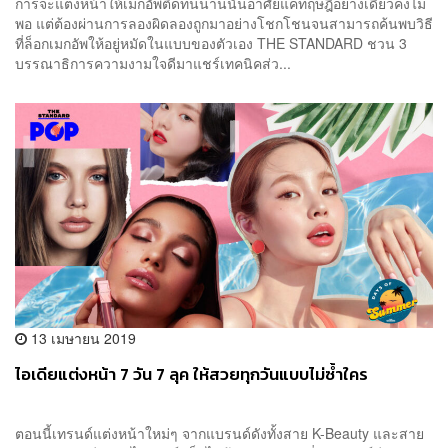
การจะแต่งหน้าให้เมกอัพติดทนนานนั้นอาศัยแค่ทฤษฎีอย่างเดียวคงไม่
พอ แต่ต้องผ่านการลองผิดลองถูกมาอย่างโชกโชนจนสามารถค้นพบวิธี
ที่ล็อกเมกอัพให้อยู่หมัดในแบบของตัวเอง THE STANDARD ชวน 3
บรรณาธิการความงามใจดีมาแชร์เทคนิคส่ว...
13 เมษายน 2019
ไอเดียแต่งหน้า 7 วัน 7 ลุค ให้สวยทุกวันแบบไม่ซ้ำใคร
ตอนนี้เทรนด์แต่งหน้าใหม่ๆ จากแบรนด์ดังทั้งสาย K-Beauty และสาย