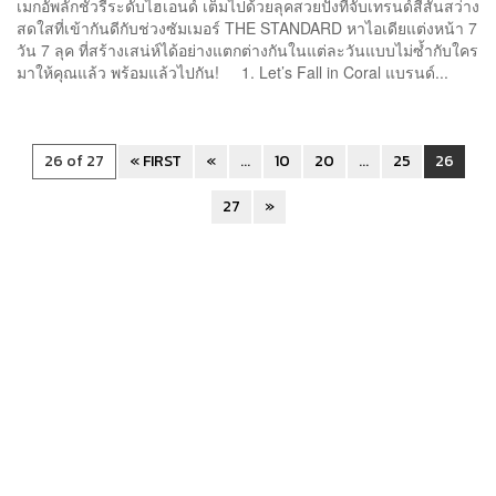
เมกอัพลักชัวรีระดับไฮเอนด์ เต็มไปด้วยลุคสวยปังที่จับเทรนด์สีสันสว่าง
สดใสที่เข้ากันดีกับช่วงซัมเมอร์ THE STANDARD หาไอเดียแต่งหน้า 7
วัน 7 ลุค ที่สร้างเสน่ห์ได้อย่างแตกต่างกันในแต่ละวันแบบไม่ซ้ำกับใคร
มาให้คุณแล้ว พร้อมแล้วไปกัน! 1. Let’s Fall in Coral แบรนด์...
26 of 27
« FIRST
«
...
10
20
...
25
26
27
»