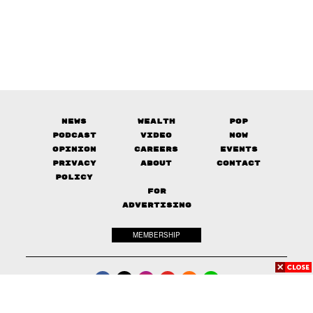
News
Wealth
Pop
Podcast
Video
Now
Opinion
Careers
Events
Privacy
About
Contact
Policy
FOR
ADVERTISING
MEMBERSHIP
© 2017-
2026
The Standard. All rights reserved.