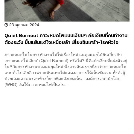
23 ตุลาคม 2024
Quiet Burnout ภาวะหมดไฟแบบเงียบๆ ภัยเงียบที่คนทำงาน
ต้องระวัง ยิ้มแย้มแต่ใจเหนื่อยล้า เสี่ยงซึมเศร้า-โรคหัวใจ
ภาวะหมดไฟในการทำงานไม่ใช่เรื่องใหม่ แต่คุณเคยได้ยินเกี่ยวกับ
‘ภาวะหมดไฟเงียบ’ (Quiet Burnout) หรือไม่? นี่คือภัยเงียบที่แฝงตัวอยู่
ในชีวิตการทำงานของคนยุคใหม่ ซึ่งอาจอันตรายยิ่งกว่าภาวะหมดไฟ
แบบทั่วไปเสียอีก เพราะมันแทบไม่แสดงอาการให้เห็นชัดเจน ทั้งตัวผู้
ป่วยเองและคนรอบข้างก็ยากที่จะสังเกตเห็น องค์การอนามัยโลก
(WHO) จัดให้ภาวะหมดไฟเป็นปร...