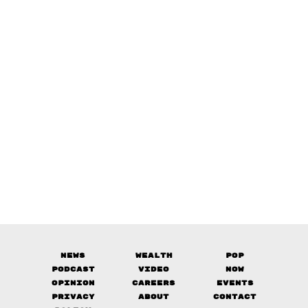
News
Wealth
Pop
Podcast
Video
Now
Opinion
Careers
Events
Privacy
About
Contact