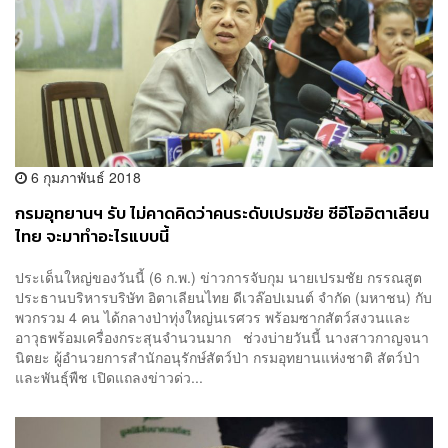
6 กุมภาพันธ์ 2018
กรมอุทยานฯ รับ ไม่คาดคิดว่าคนระดับเปรมชัย ซีอีโออิตาเลียน
ไทย จะมาทำอะไรแบบนี้
ประเด็นใหญ่ของวันนี้ (6 ก.พ.) ข่าวการจับกุม นายเปรมชัย กรรณสูต
ประธานบริหารบริษัท อิตาเลียนไทย ดีเวล๊อปเมนต์ จำกัด (มหาชน) กับ
พวกรวม 4 คน ได้กลางป่าทุ่งใหญ่นเรศวร พร้อมซากสัตว์สงวนและ
อาวุธพร้อมเครื่องกระสุนจำนวนมาก ช่วงบ่ายวันนี้ นางสาวกาญจนา
นิตยะ ผู้อำนวยการสำนักอนุรักษ์สัตว์ป่า กรมอุทยานแห่งชาติ สัตว์ป่า
และพันธุ์พืช เปิดแถลงข่าวด่ว...