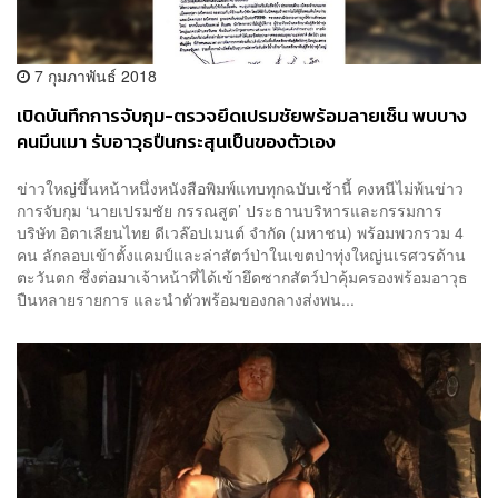
7 กุมภาพันธ์ 2018
เปิดบันทึกการจับกุม-ตรวจยึดเปรมชัยพร้อมลายเซ็น พบบาง
คนมึนเมา รับอาวุธปืนกระสุนเป็นของตัวเอง
ข่าวใหญ่ขึ้นหน้าหนึ่งหนังสือพิมพ์แทบทุกฉบับเช้านี้ คงหนีไม่พ้นข่าว
การจับกุม ‘นายเปรมชัย กรรณสูต’ ประธานบริหารและกรรมการ
บริษัท อิตาเลียนไทย ดีเวล๊อปเมนต์ จำกัด (มหาชน) พร้อมพวกรวม 4
คน ลักลอบเข้าตั้งแคมป์และล่าสัตว์ป่าในเขตป่าทุ่งใหญ่นเรศวรด้าน
ตะวันตก ซึ่งต่อมาเจ้าหน้าที่ได้เข้ายึดซากสัตว์ป่าคุ้มครองพร้อมอาวุธ
ปืนหลายรายการ และนำตัวพร้อมของกลางส่งพน...