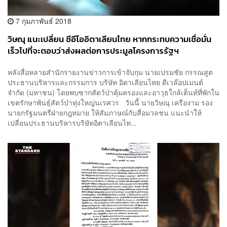
7 กุมภาพันธ์ 2018
วิษณุ แนะเปลี่ยน ซีอีโออิตาเลียนไทย หากกระทบความเชื่อมั่น
เร็วไปที่จะตอบว่าส่งผลต่อการประมูลโครงการรัฐฯ
หลังสื่อหลายสำนักรายงานข่าวการเข้าจับกุม นายเปรมชัย กรรณสูต
ประธานบริหารและกรรมการ บริษัท อิตาเลียนไทย ดีเวล๊อปเมนต์
จำกัด (มหาชน) โดยพบซากสัตว์ป่าคุ้มครองและอาวุธใกล้เต็นท์ที่พักใน
เขตรักษาพันธุ์สัตว์ป่าทุ่งใหญ่นเรศวร วันนี้ นายวิษณุ เครืองาม รอง
นายกรัฐมนตรีฝ่ายกฎหมาย ให้สัมภาษณ์กับสื่อมวลชน แนะนำให้
เปลี่ยนประธานบริหารบริษัทอิตาเลียนไท...