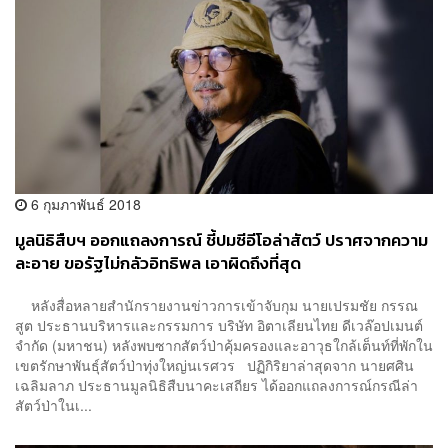
6 กุมภาพันธ์ 2018
มูลนิธิสืบฯ ออกแถลงการณ์ ชี้ปมซีอีโอล่าสัตว์ ปราศจากความ
ละอาย ขอรัฐไม่กลัวอิทธิพล เอาผิดถึงที่สุด
หลังสื่อหลายสำนักรายงานข่าวการเข้าจับกุม นายเปรมชัย กรรณ
สูต ประธานบริหารและกรรมการ บริษัท อิตาเลียนไทย ดีเวล๊อปเมนต์
จำกัด (มหาชน) หลังพบซากสัตว์ป่าคุ้มครองและอาวุธใกล้เต็นท์ที่พักใน
เขตรักษาพันธุ์สัตว์ป่าทุ่งใหญ่นเรศวร ปฏิกิริยาล่าสุดจาก นายศศิน
เฉลิมลาภ ประธานมูลนิธิสืบนาคะเสถียร ได้ออกแถลงการณ์กรณีล่า
สัตว์ป่าในเ...