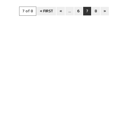
7 of 8
« FIRST
«
...
6
7
8
»