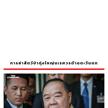
การล่าสัตว์ป่าทุ่งใหญ่นเรศวรด้านตะวันตก