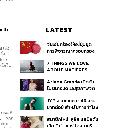
LATEST
arth
จีนเรียกร้องให้ญี่ปุ่นยุติ
 เพื่อ
การพิจารณาครอบครอง
ิ่ง
อาวุธนิวเคลียร์
ีการ
7 THINGS WE LOVE
นึ่งใน
ABOUT MATIÈRES
FÉCALES
Ariana Grande เปิดตัว
โปรแกรมดูแลสุขภาพจิต
สำหรับคนในอุตสาหกรรม
JYP จ่ายเงินกว่า 46 ล้าน
ดนตรี
บาทต่อปี สำหรับการทำโรง
ารเซลฟี
อาหารออร์แกนิกในบริษัท
ดีย หาก
สมาชิกใหม่! ลูอิส แฮมิลตัน
ไม่สบ
เปิดตัว ‘Halo’ โกลเดนรี