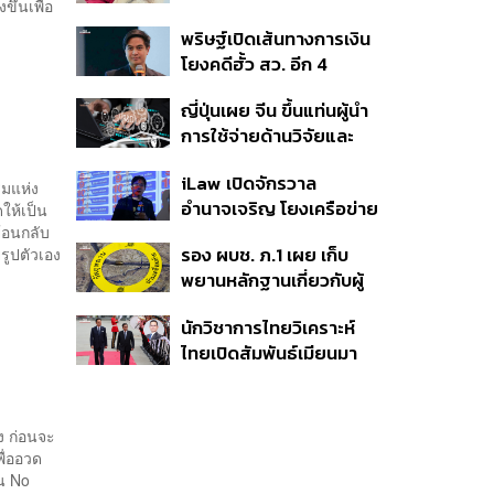
ขึ้นเพื่อ
ทรีฟเวอร์ตัวใหม่
พริษฐ์เปิดเส้นทางการเงิน
โยงคดีฮั้ว สว. อีก 4
จังหวัด พบ ส.อบจ.
ญี่ปุ่นเผย จีน ขึ้นแท่นผู้นำ
อำนาจเจริญโอนเงินให้เจ้า
การใช้จ่ายด้านวิจัยและ
หน้าที่ กกต. ฝ่ายสืบสวน
พัฒนาโลก กวาดสัดส่วน
iLaw เปิดจักรวาล
งานวิจัยถูกอ้างอิงสูงสุด
รมแห่ง
อำนาจเจริญ โยงเครือข่าย
ดให้เป็น
แซงสหรัฐฯ
ย้อนกลับ
ผู้สมัคร สว. พร้อมตั้งข้อ
รอง ผบช. ภ.1 เผย เก็บ
ยรูปตัวเอง
สังเกตลงสมัครตรง
พยานหลักฐานเกี่ยวกับผู้
คุณสมบัติหรือไม่
ก่อเหตุยิงในโรงเรียนไป
นักวิชาการไทยวิเคราะห์
ตรวจสอบทั้งหมดแล้ว
ไทยเปิดสัมพันธ์เมียนมา
แนะขีดเส้นให้ชัดเป็นมิตร
ได้ถึงจุดไหน
อง ก่อนจะ
พื่ออวด
ัน No