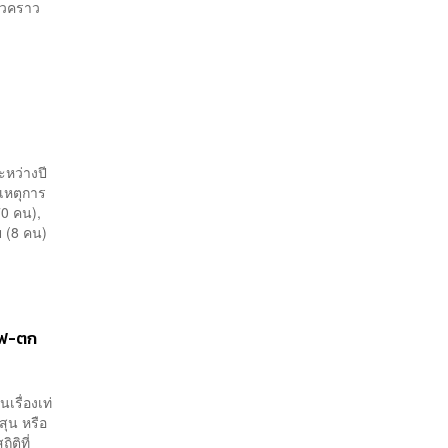
ั่วคราว
ะหว่างปี
าเหตุการ
70 คน),
าย (8 คน)
ถไฟ-ตก
เรื่องเท่
สุน หรือ
ติที่