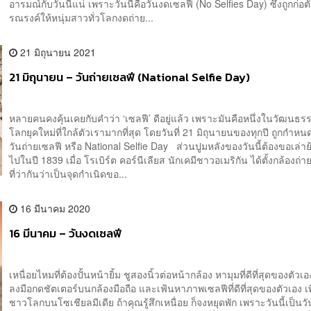
อารมณ์กับวันนี้แน่ เพราะวันนี้คือวันงดเซลฟี (No Selfies Day) ซึ่งถูกก่อตั้ง
รณรงค์ให้หนุ่มสาวทั่วโลกงดถ่าย...
21 มิถุนายน 2021
21 มิถุนายน – วันถ่ายเซลฟี (National Selfie Day)
หลายคนคงคุ้นเคยกับคำว่า ‘เซลฟี’ ดีอยู่แล้ว เพราะมันคือหนึ่งในวัฒนธร
โลกยุคใหม่ที่ใกล้ตัวเรามากที่สุด โดยวันที่ 21 มิถุนายนของทุกปี ถูกกำหน
วันถ่ายเซลฟี หรือ National Selfie Day ส่วนปูมหลังของวันนี้ต้องขอเล่า
ไปในปี 1839 เมื่อ โรเบิร์ต คอร์นีเลียส นักเคมีชาวอเมริกัน ได้ตั้งกล้องถ่า
ที่ว่ากันว่าเป็นจุดกำเนิดขอ...
16 มีนาคม 2020
16 มีนาคม – วันงดเซลฟี
เหนื่อยไหมที่ต้องปั้นหน้ายิ้ม ชูสองนิ้วต่อหน้ากล้อง หามุมที่ดีที่สุดของตัวเ
ลงมือกดชัตเตอร์บนกล้องมือถือ และเฟ้นหาภาพเซลฟีที่ดีที่สุดของตัวเอง เ
ชาวโลกบนโซเชียลมีเดีย ถ้าคุณรู้สึกเหนื่อย ก็จงหยุดพัก เพราะวันนี้เป็นว