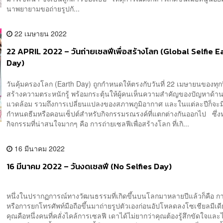
นาพยายามขอถ่ายรูปกั...
22 เมษายน 2022
22 APRIL 2022 – วันถ่ายเซลฟีเพื่อสร้างโลก (Global Selfie E
Day)
วันคุ้มครองโลก (Earth Day) ถูกกำหนดให้ตรงกับวันที่ 22 เมษายนของทุกปี
สร้างความตระหนักรู้ พร้อมกระตุ้นให้ผู้คนเห็นความสำคัญของปัญหาด้านส
แวดล้อม รวมถึงการเปลี่ยนแปลงของสภาพภูมิอากาศ และในแต่ละปีก็จะม
กำหนดธีมหรือคอนเซ็ปต์สำหรับกิจกรรมรณรงค์ที่แตกต่างกันออกไป ซึ่งห
กิจกรรมที่น่าสนใจมากๆ คือ การถ่ายเซลฟีเพื่อสร้างโลก ที่เกิ...
16 มีนาคม 2022
16 มีนาคม 2022 – วันงดเซลฟี (No Selfies Day)
หนึ่งในปรากฏการณ์ทางวัฒนธรรมที่เกิดขึ้นบนโลกมาหลายปีแล้วก็คือ ก
หรือการยกโทรศัพท์มือถือขึ้นมาถ่ายรูปตัวเองก่อนอัปโหลดลงโซเชียลมีเ
คุณคือหนึ่งคนที่คลั่งไคล้การเซลฟี เดาได้ไม่ยากว่าคุณต้องรู้สึกขัดใจและ