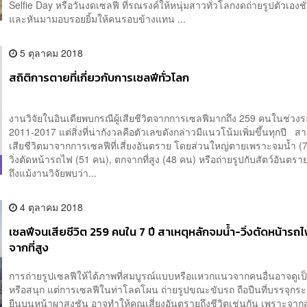
Selfie Day หรือวันงดเซลฟี ที่รณรงค์ให้หนุ่มสาวทั่วโลกงดถ่ายรูปตัวเองช
และหันมามอบรอยยิ้มให้คนรอบข้างแทน ...
5 ตุลาคม 2018
สถิติการตายที่เกี่ยวกับการเซลฟีทั่วโลก
งานวิจัยในอินเดียพบกรณีผู้เสียชีวิตจากการเซลฟีมากถึง 259 คนในช่วงร
2011-2017 แต่สิ่งที่น่ากังวลคือตัวเลขดังกล่าวมีแนวโน้มเพิ่มขึ้นทุกปี ส
เสียชีวิตมาจากการเซลฟีที่เสี่ยงอันตราย โดยส่วนใหญ่ตายเพราะจมน้ำ (
วิ่งตัดหน้ารถไฟ (51 คน), ตกจากที่สูง (48 คน) หรือถ่ายรูปกับสัตว์อันตร
ถึงแม้งานวิจัยพบว่า...
4 ตุลาคม 2018
เซลฟีจนเสียชีวิต 259 คนใน 7 ปี สาเหตุหลักจมน้ำ-วิ่งตัดหน้าร
จากที่สูง
การถ่ายรูปเซลฟีให้ได้ภาพที่สมบูรณ์แบบหรือแหวกแนวจากคนอื่นอาจดูเป็น
หรือสนุก แต่การเซลฟีในท่าโลดโผน ถ่ายรูปขณะขับรถ ถือปืนที่บรรจุกระ
ยืนบนหน้าผาสูงชัน อาจทำให้คุณเสี่ยงอันตรายถึงชีวิตเช่นกัน เพราะจากสถิ