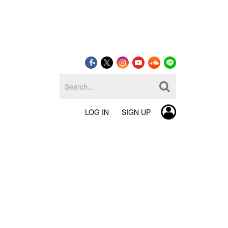
LOG IN
SIGN UP