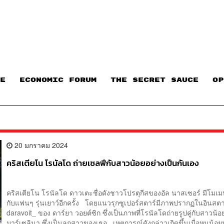
E
ECONOMIC FORUM
THE SECRET SAUCE​
OP
20 มกราคม 2024
คริสเตียโน โรนัลโด ถ่ายเซลฟีกับสาวน้อยอย่างเป็นกันเอง
คริสเตียโน โรนัลโด ดาวเตะชื่อดังชาวโปรตุกีสของอัล นาสเซอร์ มีโมเมน
กับแฟนๆ รุ่นเยาว์อีกครั้ง โดยแนวรุกซูเปอร์สตาร์มีภาพปรากฏในอินส
daravoit_ ของ ดาร์ยา วอยต์ซิก ซึ่งเป็นภาพที่โรนัลโดถ่ายรูปคู่กับสาวน้อยที
มาร์เซลินา ซึ่งเป็นลูกสาวของเธอ เหตุการณ์ดังกล่าวเกิดขึ้นเมื่อหนูน้อย