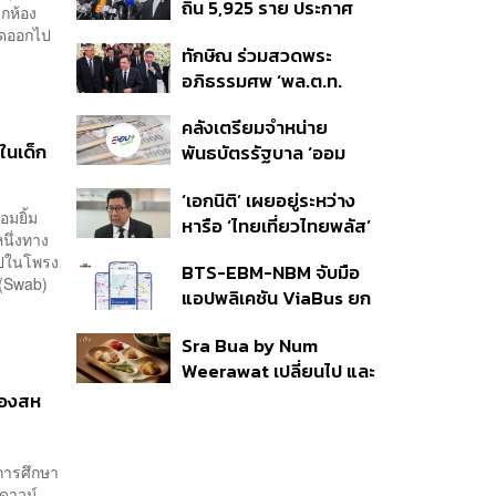
ถิ่น 5,925 ราย ประกาศ
ชายแดน
กห้อง
บัญชีใหม่ 7 ส.ค. ส่วน 97
หมดออกไป
ทักษิณ ร่วมสวดพระ
ราย รอ ป.ป.ช. ขีดเส้นแล้ว
อภิธรรมศพ ‘พล.ต.ท.
เสร็จ 31 ส.ค.
ผ่อน’ บิดา ‘พักตร์พิไล ทวี
คลังเตรียมจำหน่าย
สิน’ สิริอายุ 103 ปี แกนนำ
ในเด็ก
พันธบัตรรัฐบาล ‘ออม
เพื่อไทย-บุคคลหลาก
พลัส’ รอบถัดไป เร็วสุด 4
วงการร่วมอาลัย
‘เอกนิติ’ เผยอยู่ระหว่าง
ก.ย.นี้ อาจเพิ่มสัดส่วนการ
อมยิ้ม
หารือ ‘ไทยเที่ยวไทยพลัส’
ขายแบบ Small Lot First
นึ่งทาง
มีสิทธิใช้งบจากเงินกู้ 4
มากขึ้น
ไปในโพรง
BTS-EBM-NBM จับมือ
แสนล้าน มั่นใจงบต่อ ‘ไทย
คอ (Swab)
แอปพลิเคชัน ViaBus ยก
ช่วยไทย พลัส’ เฟส 2 มี
ระดับการติดตามตำแหน่ง
เพียงพอ
Sra Bua by Num
รถไฟฟ้า 3 สายแบบเรียล
Weerawat เปลี่ยนไป และ
ไทม์
นี่คือเหตุผลที่เราควรกลับ
ของสห
ไปอีกครั้ง
การศึกษา
กดาวน์