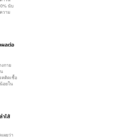
60% นับ
ายความ
่งผลต่อ
่างกาย
าน
คติดเชื้อ
กน้อยใน
ลำไส้
ดเผยว่า