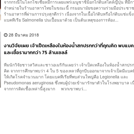
จากกรณีในโลกโซเซียลมีการเผยแพร่เมนูซาชิมิอกไก่ดิบสไตล์ญี่ปุ่น ที่มีก
จำหน่ายในร้านอาหารไทยในขณะนี้ กรมอนามัยขอความร่วมมือประชาช
ร้านอาหารที่ผ่านการปรุงสุกดีกว่า เนื่องจากในเนื้อไก่ดิบหรือไก่ดิบแช่แข็งม
แบคทีเรีย Salmonella ปนเปื้อนมาด้วย เป็นต้นเหตุของการท้อง...
28 มีนาคม 2018
งานวิจัยเผย เจ้าเป็ดเหลืองในห้องน้ำสกปรกกว่าที่คุณคิด พบแบคท
และเชื้อรามากกว่า 75 ล้านเซลล์
ทีมนักวิจัยชาวสวิสและชาวอเมริกันเผยว่า เจ้าเป็ดเหลืองในห้องน้ำสกปรกก
คิด จากการศึกษาพบว่า 4 ใน 5 ของเหลวที่ถูกบีบออกมาจากเจ้าเป็ดมีแบคทีเ
ให้เกิดโรคจำนวนมาก โดยแบคทีเรียที่พบส่วนใหญ่คือ Legionella และ
Pseudomonas aeruginosa ซึ่งพบผู้ป่วยเข้ามารักษาตัวในโรงพยาบาล เน
จากการติดเชื้อเหล่านี้สูงมาก พวกเขาพบว่...