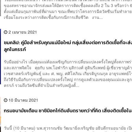
ของสหราชอาณาจักรส่งผลให้อัตราการติดเชื้อลดลงถึง 2 ใน 3 หรือกว่า 
ตั้งแต่เดือนกุมภาพันธ์ที่ผ่านมา ขณะที่พบว่าโครงการฉีดวัคซีนเริ่มทำล
เชื่อมโยงระหว่างการติดเชื้อกับกรณีการเสียชีวิต งาน...
2 เมษายน 2021
ชมคลิป: คู่มือสำหรับคุณแม่มือใหม่ กลุ่มเสี่ยงต่อการติดเชื้อที่จะส
ลูกในครรภ์
รับมืออย่างไร เมื่อคุณแม่ต้องเผชิญกับการเปลี่ยนแปลงครั้งใหญ่ทั้งสภาพร
และสภาพจิตใจ คุยกับ นพ.โอฬาริก มุสิกวงศ์ สูตินรีแพทย์ ผู้เชี่ยวชาญด้
เวชศาสตร์เจริญพันธุ์ และ ศ. พญ. ศศิโสภิณ เกียรติบูรณกุล อายุรแพทย์โร
ถึงวิธีรับมือกับการเปลี่ยนแปลงครั้งใหญ่ การดูแลตัวเองของคุณแม่และลู
ครรภ์ รวมถึงวัคซีนที่จำเป็นสำหรับหญิงตั้...
10 มีนาคม 2021
กรมอนามัยเตือน ซาชิมิอกไก่ดิบอันตรายกว่าที่คิด เสี่ยงติดเชื้อใน
วันนี้ (10 มีนาคม) นพ.สุวรรณชัย วัฒนายิ่งเจริญชัย อธิบดีกรมอนามัย เปิ