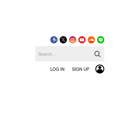
LOG IN
SIGN UP