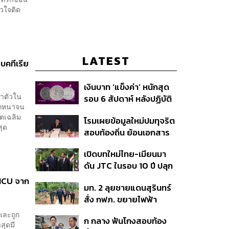
ัวใจติด
LATEST
บคทีเรีย
เงินบาท ‘แข็งค่า’ หนักสุด
ษาตัวใน
รอบ 6 สัปดาห์ หลังปฏิบัติ
นักหนาจน
การแทรกแซงเยนของ
์ตเฉลิม
โรมเผยข้อมูลใหม่ปมทุจริต
สหรัฐฯ-ญี่ปุ่น Standard
สุด
สอบท้องถิ่น ย้อนเอกสาร
Chartered เปิดเป้าสิ้นปีนี้
ประชุมปี 2567 พบชื่อ
จ่อแข็งต่อแตะ 32.50 บาท
เปิดบทใหม่ไทย-เมียนมา
อนุทิน จ่อสอบต่อเอี่ยว
ต่อดอลลาร์
ดัน JTC ในรอบ 10 ปี ปลุก
ตัดตอน ม.บูรพา หรือไม่
‘เส้นเลือดใหญ่’ ค้า
 ICU จาก
มท. 2 ลุยชายแดนสุรินทร์
ชายแดน ท่าเรือน้ำลึก
สั่ง กฟภ. ขยายไฟฟ้า
ทวาย
‘ปราสาทตาควาย–เนิน
และถูก
ก กลาง ฟันโกงสอบท้อง
350’ เสริมความมั่นคง
สุดมี