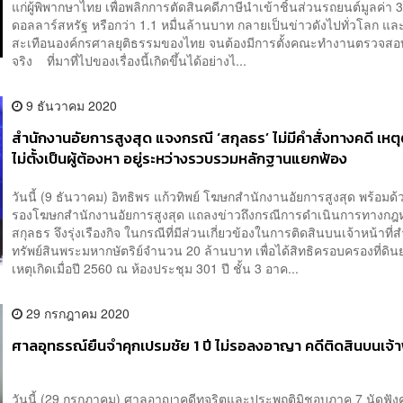
แก่ผู้พิพากษาไทย เพื่อพลิกการตัดสินคดีภาษีนำเข้าชิ้นส่วนรถยนต์มูลค่า 
ดอลลาร์สหรัฐ หรือกว่า 1.1 หมื่นล้านบาท กลายเป็นข่าวดังไปทั่วโลก และ
สะเทือนองค์กรศาลยุติธรรมของไทย จนต้องมีการตั้งคณะทำงานตรวจสอบ
จริง ที่มาที่ไปของเรื่องนี้เกิดขึ้นได้อย่างไ...
9 ธันวาคม 2020
สำนักงานอัยการสูงสุด แจงกรณี ‘สกุลธร’ ไม่มีคำสั่งทางคดี เห
ไม่ตั้งเป็นผู้ต้องหา อยู่ระหว่างรวบรวมหลักฐานแยกฟ้อง
วันนี้ (9 ธันวาคม) อิทธิพร แก้วทิพย์ โฆษกสำนักงานอัยการสูงสุด พร้อม
รองโฆษกสำนักงานอัยการสูงสุด แถลงข่าวถึงกรณีการดำเนินการทางกฎ
สกุลธร จึงรุ่งเรืองกิจ ในกรณีที่มีส่วนเกี่ยวข้องในการติดสินบนเจ้าหน้าที
ทรัพย์สินพระมหากษัตริย์จำนวน 20 ล้านบาท เพื่อได้สิทธิครอบครองที่ดิน
เหตุเกิดเมื่อปี 2560 ณ ห้องประชุม 301 ปี ชั้น 3 อาค...
29 กรกฎาคม 2020
ศาลอุทธรณ์ยืนจำคุกเปรมชัย 1 ปี ไม่รอลงอาญา คดีติดสินบนเจ้
วันนี้ (29 กรกฎาคม) ศาลอาญาคดีทุจริตและประพฤติมิชอบภาค 7 นัดฟัง