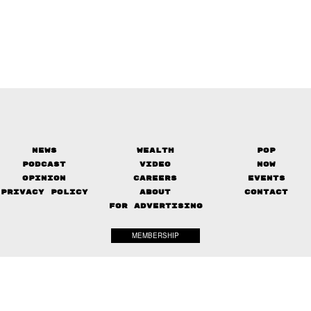
News
Wealth
Pop
Podcast
Video
Now
Opinion
Careers
Events
Privacy Policy
About
Contact
FOR ADVERTISING
MEMBERSHIP
© 2017-
2026
The Standard. All rights reserved.