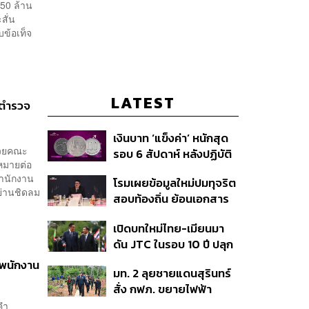
350 ล้าน
สั่น
ข้อเท็จ
LATEST
ตุตำรวจ
เงินบาท ‘แข็งค่า’ หนักสุด
ด้วยคณะ
รอบ 6 สัปดาห์ หลังปฏิบัติ
หมายต่อ
การแทรกแซงเยนของ
่สำนักงาน
โรมเผยข้อมูลใหม่ปมทุจริต
สหรัฐฯ-ญี่ปุ่น Standard
ย่านชิดลม
สอบท้องถิ่น ย้อนเอกสาร
Chartered เปิดเป้าสิ้นปีนี้
ประชุมปี 2567 พบชื่อ
จ่อแข็งต่อแตะ 32.50 บาท
เปิดบทใหม่ไทย-เมียนมา
อนุทิน จ่อสอบต่อเอี่ยว
ต่อดอลลาร์
ดัน JTC ในรอบ 10 ปี ปลุก
ตัดตอน ม.บูรพา หรือไม่
‘เส้นเลือดใหญ่’ ค้า
าพนักงาน
มท. 2 ลุยชายแดนสุรินทร์
ชายแดน ท่าเรือน้ำลึก
สั่ง กฟภ. ขยายไฟฟ้า
ทวาย
‘ปราสาทตาควาย–เนิน
คำ