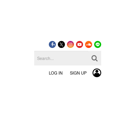
LOG IN
SIGN UP