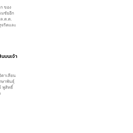
นตก ของ
รมชัยอีก
พล.ต.ต.
ทุจริตและ
สินบนเจ้า
อิตาเลียน
ษาพันธุ์
พูสิทธิ์
า