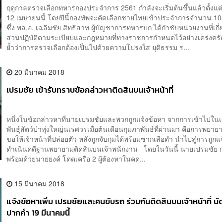
ฤดูกาลตรวจเลือกทหารกองประจำการ 2561 กำลังจะเริ่มต้นขึ้นแล้วตั้งแต่ว
12 เมษายนนี้ โดยปีนี้กองทัพจะคัดเลือกชายไทยเข้าประจำการจำนวน 1
ซึ่ง พล.อ. เฉลิมชัย สิทธิสาท ผู้บัญชาการทหารบก ได้กำชับหน่วยงานที่เกี่
ส่วนปฏิบัติตามระเบียบและกฎหมายที่ทางราชการกำหนดไว้อย่างเคร่งครั
ย้ำว่าการตรวจเลือกต้องเป็นไปด้วยความโปร่งใส ยุติธรรม ร...
20 มีนาคม 2018
เปรมชัย เข้ารับทราบข้อกล่าวหาติดสินบนเจ้าหน้าที่
หนึ่งในข้อกล่าวหาที่นายเปรมชัยและพวกถูกแจ้งข้อหา จากการเข้าไปใน
พันธุ์สัตว์ป่าทุ่งใหญ่นเรศวรเมื่อต้นเดือนกุมภาพันธ์ที่ผ่านมา คือการพยา
ขอให้เจ้าหน้าที่ปล่อยตัว หลังถูกจับกุมได้พร้อมซากเสือดำ นำไปสู่การถูก
ดำเนินคดีฐานพยายามติดสินบนเจ้าพนักงาน โดยในวันนี้ นายเปรมชัย
พร้อมด้วยนายยงค์ โดดเครือ 2 ผู้ต้องหาในคด...
15 มีนาคม 2018
แจ้งข้อหาเพิ่ม เปรมชัยและคนขับรถ ร่วมกันติดสินบนเจ้าหน้าที่ น
ปากคำ 19 มีนาคมนี้