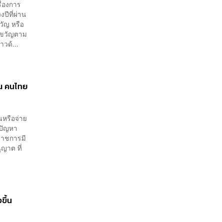
ื่องการ
ปีที่ผ่าน
ัญ หรือ
งขวัญตาม
วด้...
หน คนไทย
หรือจ่าย
นปัญหา
าชการมี
ญาต ที่
ขึ้น