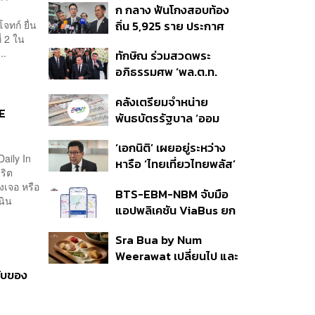
ก กลาง ฟันโกงสอบท้อง
่
350’ เสริมความมั่นคง
ทก์ ยื่น
ถิ่น 5,925 ราย ประกาศ
ชายแดน
่ 2 ใน
บัญชีใหม่ 7 ส.ค. ส่วน 97
..
ทักษิณ ร่วมสวดพระ
ราย รอ ป.ป.ช. ขีดเส้นแล้ว
อภิธรรมศพ ‘พล.ต.ท.
เสร็จ 31 ส.ค.
ผ่อน’ บิดา ‘พักตร์พิไล ทวี
คลังเตรียมจำหน่าย
สิน’ สิริอายุ 103 ปี แกนนำ
HE
พันธบัตรรัฐบาล ‘ออม
เพื่อไทย-บุคคลหลาก
พลัส’ รอบถัดไป เร็วสุด 4
วงการร่วมอาลัย
‘เอกนิติ’ เผยอยู่ระหว่าง
ก.ย.นี้ อาจเพิ่มสัดส่วนการ
aily In
หารือ ‘ไทยเที่ยวไทยพลัส’
ขายแบบ Small Lot First
ริต
มีสิทธิใช้งบจากเงินกู้ 4
มากขึ้น
งเจอ หรือ
BTS-EBM-NBM จับมือ
แสนล้าน มั่นใจงบต่อ ‘ไทย
นิน
แอปพลิเคชัน ViaBus ยก
ช่วยไทย พลัส’ เฟส 2 มี
ระดับการติดตามตำแหน่ง
เพียงพอ
Sra Bua by Num
รถไฟฟ้า 3 สายแบบเรียล
Weerawat เปลี่ยนไป และ
ไทม์
นี่คือเหตุผลที่เราควรกลับ
รับของ
ไปอีกครั้ง