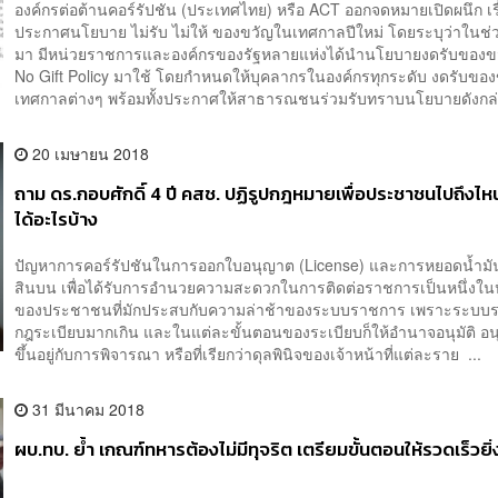
องค์กรต่อต้านคอร์รัปชัน (ประเทศไทย) หรือ ACT ออกจดหมายเปิดผนึก เร
ประกาศนโยบาย ไม่รับ ไม่ให้ ของขวัญในเทศกาลปีใหม่ โดยระบุว่าในช่วง
มา มีหน่วยราชการและองค์กรของรัฐหลายแห่งได้นำนโยบายงดรับของขว
No Gift Policy มาใช้ โดยกำหนดให้บุคลากรในองค์กรทุกระดับ งดรับขอ
เทศกาลต่างๆ พร้อมทั้งประกาศให้สาธารณชนร่วมรับทราบนโยบายดังกล่า
20 เมษายน 2018
ถาม ดร.กอบศักดิ์ 4 ปี คสช. ปฏิรูปกฎหมายเพื่อประชาชนไปถึงไ
ได้อะไรบ้าง
ปัญหาการคอร์รัปชันในการออกใบอนุญาต (License) และการหยอดน้ำมัน
สินบน เพื่อได้รับการอำนวยความสะดวกในการติดต่อราชการเป็นหนึ่งใ
ของประชาชนที่มักประสบกับความล่าช้าของระบบราชการ เพราะระบบร
กฎระเบียบมากเกิน และในแต่ละขั้นตอนของระเบียบก็ให้อำนาจอนุมัติ อนุ
ขึ้นอยู่กับการพิจารณา หรือที่เรียกว่าดุลพินิจของเจ้าหน้าที่แต่ละราย ...
31 มีนาคม 2018
ผบ.ทบ. ย้ำ เกณฑ์ทหารต้องไม่มีทุจริต เตรียมขั้นตอนให้รวดเร็วยิ่ง