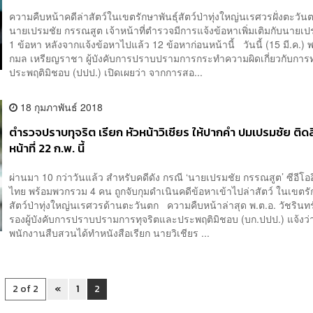
ความคืบหน้าคดีล่าสัตว์ในเขตรักษาพันธุ์สัตว์ป่าทุ่งใหญ่นเรศวรฝั่งตะวั
นายเปรมชัย กรรณสูต เจ้าหน้าที่ตำรวจมีการแจ้งข้อหาเพิ่มเติมกับนายเป
1 ข้อหา หลังจากแจ้งข้อหาไปแล้ว 12 ข้อหาก่อนหน้านี้ วันนี้ (15 มี.ค.) 
กมล เหรียญราชา ผู้บังคับการปราบปรามการกระทำความผิดเกี่ยวกับการ
ประพฤติมิชอบ (ปปป.) เปิดเผยว่า จากการสอ...
18 กุมภาพันธ์ 2018
ตำรวจปราบทุจริต เรียก หัวหน้าวิเชียร ให้ปากคำ ปมเปรมชัย ติด
หน้าที่ 22 ก.พ. นี้
ผ่านมา 10 กว่าวันแล้ว สำหรับคดีดัง กรณี ‘นายเปรมชัย กรรณสูต’ ซีอีโอ
ไทย พร้อมพวกรวม 4 คน ถูกจับกุมดำเนินคดีข้อหาเข้าไปล่าสัตว์ ในเขตรัก
สัตว์ป่าทุ่งใหญ่นเรศวรด้านตะวันตก ความคืบหน้าล่าสุด พ.ต.อ. วัชรินทร์ 
รองผู้บังคับการปราบปรามการทุจริตและประพฤติมิชอบ (บก.ปปป.) แจ้งว่
พนักงานสืบสวนได้ทำหนังสือเรียก นายวิเชียร ...
2 of 2
«
1
2