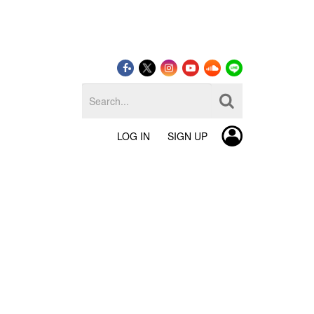
LOG IN
SIGN UP