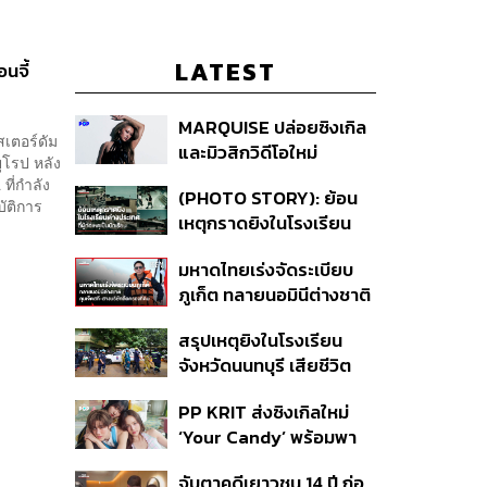
LATEST
นจี้
MARQUISE ปล่อยซิงเกิล
สเตอร์ดัม
และมิวสิกวิดีโอใหม่
ยุโรป หลัง
IRONIC ที่เสียดสีความ
ที่กำลัง
(PHOTO STORY): ย้อน
สัมพันธ์สุด Toxic
บัติการ
เหตุกราดยิงในโรงเรียน
ต่างประเทศ ที่ผู้ก่อเหตุเป็น
มหาดไทยเร่งจัดระเบียบ
นักเรียน
ภูเก็ต ทลายนอมินีต่างชาติ
คุมเจ็ตสกี สางบริษัทฮุบ
สรุปเหตุยิงในโรงเรียน
ที่ดิน เคลียร์ใบอนุญาต
จังหวัดนนทบุรี เสียชีวิต
โรงแรมค้าง 7 ปี
รวม 8 ราย โฆษก ตร. เผย
PP KRIT ส่งซิงเกิลใหม่
ปมค้นประวัติคดีกราดยิงที่
‘Your Candy’ พร้อมพา
สหรัฐฯ
ต้าเหนิง และ ณิชา ร่วมมิว
จับตาคดีเยาวชน 14 ปี ก่อ