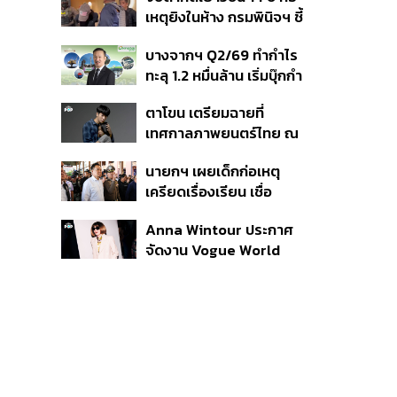
สิกวิดีโอ
เหตุยิงในห้าง กรมพินิจฯ ชี้
ประพฤติดี-รับการรักษาต่อ
บางจากฯ Q2/69 ทำกำไร
เนื่อง ประเมินปล่อยตัว
ทะลุ 1.2 หมื่นล้าน เริ่มบุ๊กกำ
ไร ‘SAF’ เชิงพาณิชย์ครั้ง
ตาโขน เตรียมฉายที่
แรก หนุนรายได้ครึ่งปีทะลุ
เทศกาลภาพยนตร์ไทย ณ
3.2 แสนล้าน
ประเทศบราซิล
นายกฯ เผยเด็กก่อเหตุ
เครียดเรื่องเรียน เชื่อ
เตรียมการเป็นขั้นตอน ชี้มี
Anna Wintour ประกาศ
กระสุนอีกกว่า 30 นัด หาก
จัดงาน Vogue World
ไม่จบชีวิตตัวเองอาจสูญ
2027 ที่ซานฟรานซิสโก
เสียเพิ่ม