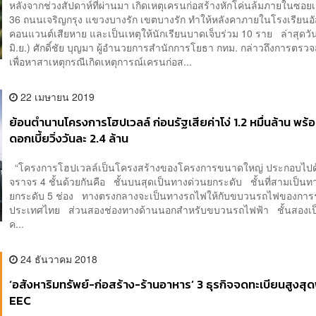
หลังจากช่วงสัปดาห์ที่ผ่านมา เกิดเหตุเครนก่อสร้างหักโค่นล้มภายในซอยเ
36 ถนนเจริญกรุง แขวงบางรัก เขตบางรัก ทำให้หลังคาภายในโรงเรียนอั
คอนแวนต์เสียหาย และเป็นเหตุให้นักเรียนบาดเจ็บร่วม 10 ราย ล่าสุดวันน
มิ.ย.) ศักดิ์ชัย บุญมา ผู้อำนวยการสำนักการโยธา กทม. กล่าวถึงการตรวจส
เพื่อหาสาเหตุกรณีเกิดเหตุการณ์เครนก่อส...
22 เมษายน 2019
ย้อนตำนานโครงการโฮปเวลล์ ก่อนรัฐเสียค่าโง่ 1.2 หมื่นล้าน พร้
ดอกเบี้ยวิ่งวันละ 2.4 ล้าน
“โครงการโฮปเวลล์เป็นโครงสร้างของโครงการขนาดใหญ่ ประกอบไปด้ว
จราจร 4 ชั้นด้วยกันคือ ชั้นบนสุดเป็นทางด่วนยกระดับ ชั้นที่สามเป็น
ยกระดับ 5 ช่อง ทางตรงกลางจะเป็นทางรถไฟให้กับขบวนรถไฟของการ
ประเทศไทย ส่วนสองช่องทางด้านนอกสำหรับขบวนรถไฟฟ้า ชั้นสองเป
ค...
24 ธันวาคม 2018
‘อสังหาริมทรัพย์-ก่อสร้าง-ร้านอาหาร’ 3 ธุรกิจจดทะเบียนสูงสุดพื
EEC