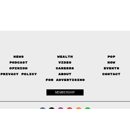
News
Wealth
Pop
Podcast
Video
Now
Opinion
Careers
Events
Privacy Policy
About
Contact
FOR ADVERTISING
MEMBERSHIP
© 2017-
2026
The Standard. All rights reserved.