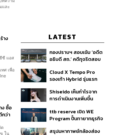
ในบทความ
คมและ
LATEST
สร้าง
กองปราบฯ สอบเข้ม ‘อดีต
ซีซี แอส
อธิบดี สถ.’ คดีทุจริตสอบ
ท้องถิ่น แจ้ง 6 ข้อหาหนัก
ทศ เพื่อ
Cloud X Tempo Pro
จ่อชง ป.ป.ช. 12 ส.ค. นี้
One
รองเท้า Hybrid รุ่นแรก
ของ On
Shiseido เห็นกำไรจาก
การดำเนินงานเพิ่มขึ้น
90.1% ในช่วงครึ่งแรกของ
ง ซื้อ
ttb reserve เปิด WE
ปี 2026
ีกว่า
Program ปั้นทายาทธุรกิจ
รุ่นสองสานต่อความมั่งคั่ง
ัด
สรุปมหากาพย์กล้องส่อง
ตั้งเป้าขยายฐานลูกค้าแตะ
ุข ใน