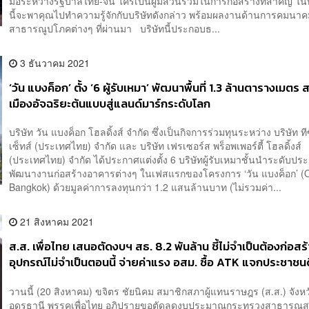
มือระหว่างรัฐบาลไทย-จีน ใครเป็นผู้มีส่วนร่วมในการก่อสร้างที่สำคัญ 
นี้จะพาคุณไปทำความรู้จักกับบริษัทดังกล่าว พร้อมผลงานด้านการคมนา
สาธารณูปโภคต่างๆ ที่ผ่านมา บริษัทนี้ประกอบธ...
3 ธันวาคม 2021
‘วัน แบงค็อก’ ตั้ง ‘6 ผู้รับเหมา’ พัฒนาพื้นที่ 1.3 ล้านตารางเมตร 
เมืองอัจฉริยะต้นแบบสู่แลนด์มาร์กระดับโลก
บริษัท วัน แบงค็อก โฮลดิ้งส์ จำกัด ซึ่งเป็นกิจการร่วมทุนระหว่าง บริษัท ที
เซ็ทส์ (ประเทศไทย) จำกัด และ บริษัท เฟรเซอร์ส พร็อพเพอร์ตี้ โฮลดิ้งส์
(ประเทศไทย) จำกัด ได้ประกาศแต่งตั้ง 6 บริษัทผู้รับเหมาชั้นนำระดับประเ
พัฒนางานก่อสร้างอาคารต่างๆ ในเฟสแรกของโครงการ ‘วัน แบงค็อก’ (
Bangkok) ด้วยมูลค่าการลงทุนกว่า 1.2 แสนล้านบาท (ไม่รวมค่า...
21 สิงหาคม 2021
ส.ส. เพื่อไทย เสนอตัดงบฯ สธ. 8.2 พันล้าน ชี้ไม่จำเป็นต้องก่อสร้า
อุปกรณ์ไม่จำเป็นตอนนี้ จ่ายค่าแรง อสม. ซื้อ ATK แจกประชาชนด
วานนี้ (20 สิงหาคม) ขจิตร ชัยนิคม สมาชิกสภาผู้แทนราษฎร (ส.ส.) จังหว
อุดรธานี พรรคเพื่อไทย อภิปรายขอตัดลดงบประมาณกระทรวงสาธารณส