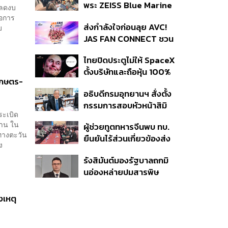
พระ ZEISS Blue Marine
11,000 ราย ดัน AUM
ดลดงบ
จากสัญญาผลิต 8.3 ล้าน
่อการ
เติบโต 10% ต่อปีในอีก 3-5
ส่งกำลังใจก่อนลุย AVC!
บ
สู่ข้อพิพาท ‘มาเวลล์ฯ’
ปีข้างหน้า
JAS FAN CONNECT ชวน
ฟ้อง ‘โทน บางแค’ ผิดนัด
แฟนลูกยางใกล้ชิดนักตบ
จ่ายหนี้-แอบระบุแบรนด์
ไทยปิดประตูไม่ให้ SpaceX
สาวทีมชาติไทย 15 ส.ค.นี้
ตั้งบริษัทและถือหุ้น 100%
ำเกษตร-
ในไทย ชี้ดาวเทียมวงโคจร
อธิบดีกรมอุทยานฯ สั่งตั้ง
ต่ำเป็นเรื่องอธิปไตย ไม่
กรรมการสอบหัวหน้าสิมิ
ยอมแลกในโต๊ะเจรจาการ
ระเบิด
ลัน ปมปล่อย ‘วีระ’ เข้าพัก
ค้า
ฐาน ใน
ผู้ช่วยทูตทหารจีนพบ ทบ.
แรม ทั้งที่ประกาศห้ามค้าง
ทางตะวัน
ยืนยันไร้ส่วนเกี่ยวข้องส่ง
คืนตั้งแต่ปี 61
ง
อาวุธให้กัมพูชาใช้รบ
รังสิมันต์มองรัฐบาลถกมิ
ชายแดน ย้ำจริงใจต่อไทย
นอ่องหล่ายปมสารพิษ
หวังเห็นทางออกสันติวิธี
แม่น้ำกกไม่เกิดประโยชน์
ปัญหาแท้จริงคือกองกำลัง
งเหตุ
ว้า