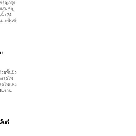
จริญกรุง
สสัมชัญ
ี้ (24
อบพื้นที่
อม
ยพื้นผิว
ทางรถไฟ
รถไฟแห่ง
็นร้าน
้นที่