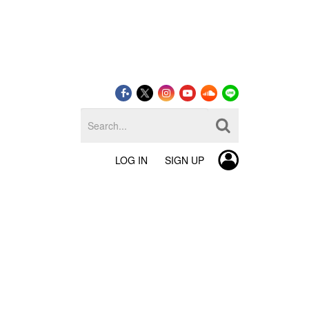
LOG IN
SIGN UP