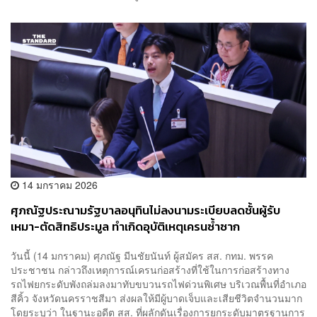
14 มกราคม 2026
ศุภณัฐประณามรัฐบาลอนุทินไม่ลงนามระเบียบลดชั้นผู้รับ
เหมา-ตัดสิทธิประมูล ทำเกิดอุบัติเหตุเครนซ้ำซาก
วันนี้ (14 มกราคม) ศุภณัฐ มีนชัยนันท์ ผู้สมัคร สส. กทม. พรรค
ประชาชน กล่าวถึงเหตุการณ์เครนก่อสร้างที่ใช้ในการก่อสร้างทาง
รถไฟยกระดับพังถล่มลงมาทับขบวนรถไฟด่วนพิเศษ บริเวณพื้นที่อำเภอ
สีคิ้ว จังหวัดนครราชสีมา ส่งผลให้มีผู้บาดเจ็บและเสียชีวิตจำนวนมาก
โดยระบุว่า ในฐานะอดีต สส. ที่ผลักดันเรื่องการยกระดับมาตรฐานการ