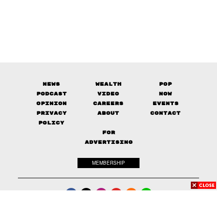
News
Wealth
Pop
Podcast
Video
Now
Opinion
Careers
Events
Privacy
About
Contact
Policy
FOR
ADVERTISING
MEMBERSHIP
© 2017-
2026
The Standard. All rights reserved.