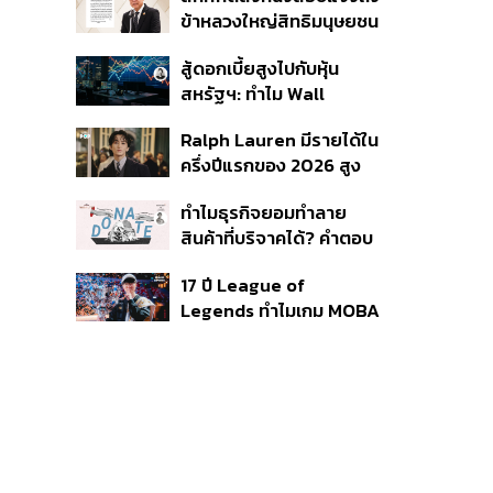
ใช้บริการ ฉี่ม่วง 32 ราย
ข้าหลวงใหญ่สิทธิมนุษยชน
จ่อปิด 5 ปี
กรณีรายงาน UN ‘คลาด
สู้ดอกเบี้ยสูงไปกับหุ้น
เคลื่อน-ไม่เป็นธรรม’
สหรัฐฯ: ทำไม Wall
Street ยังน่าลงทุนกว่าที่
Ralph Lauren มีรายได้ใน
คิด?
ครึ่งปีแรกของ 2026 สูง
ขึ้นถึง 14%
ทำไมธุรกิจยอมทำลาย
สินค้าที่บริจาคได้? คำตอบ
อาจไม่ได้อยู่ที่จริยธรรมแต่
17 ปี League of
อยู่ที่ระบบภาษี
Legends ทำไมเกม MOBA
ในตำนานถึงไม่หายไปตาม
กาลเวลา?