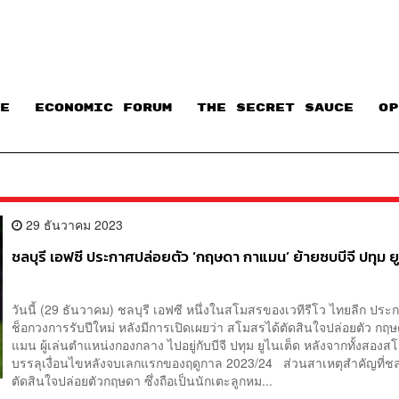
E
ECONOMIC FORUM
THE SECRET SAUCE​
OP
29 ธันวาคม 2023
ชลบุรี เอฟซี ประกาศปล่อยตัว ‘กฤษดา กาแมน’ ย้ายซบบีจี ปทุม ยู
วันนี้ (29 ธันวาคม) ชลบุรี เอฟซี หนึ่งในสโมสรของเวทีรีโว ไทยลีก ประ
ช็อกวงการรับปีใหม่ หลังมีการเปิดเผยว่า สโมสรได้ตัดสินใจปล่อยตัว กฤ
แมน ผู้เล่นตำแหน่งกองกลาง ไปอยู่กับบีจี ปทุม ยูไนเต็ด หลังจากทั้งสอง
บรรลุเงื่อนไขหลังจบเลกแรกของฤดูกาล 2023/24 ส่วนสาเหตุสำคัญที่ชลบ
ตัดสินใจปล่อยตัวกฤษดา ซึ่งถือเป็นนักเตะลูกหม...