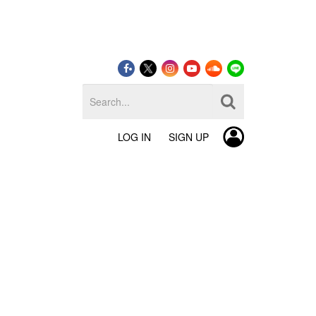
LOG IN
SIGN UP