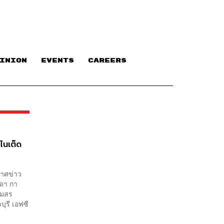
INION
EVENTS
CAREERS
ไนเต็ด
กาศข่าว
ษดา กา
สโมสร
ุรี เอฟซี