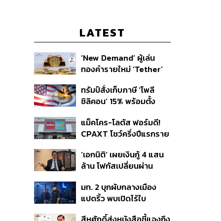
LATEST
‘New Demand’ ผู้เล่น
ทองคำรายใหม่ ‘Tether’
ทรัมป์สั่งเก็บภาษี ‘โพลี
ซิลิคอน’ 15% พร้อมตั้ง
ราคาขั้นต่ำ ตัดกำลังจีน
แม็คโคร-โลตัส ฟอร์มดี!
CPAXT โชว์ครึ่งปีแรกราย
ได้ทะลุ 2.6 แสนล้าน เร่ง
‘เอกนิติ’ เผยเงินกู้ 4 แสน
ปรับโฉมสาขาใหม่ดันพื้นที่
ล้าน โฟกัสเปลี่ยนผ่าน
เช่าโต
พลังงาน ลุ้น ‘ไทยช่วยไทย
มท. 2 บุกผับกลางเมือง
พลัส’ เฟส 2 รอประเมิน
แปดริ้ว พบเปิดไร้ใบ
ความเหมาะสม
อนุญาต-เด็กต่ำกว่า 20 ปี
สีหศักดิ์ส่งหนังสือชี้แจงถึง