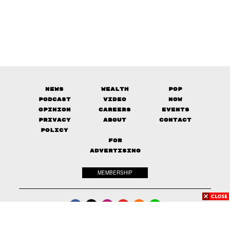
News
Wealth
Pop
Podcast
Video
Now
Opinion
Careers
Events
Privacy
About
Contact
Policy
FOR
ADVERTISING
MEMBERSHIP
© 2017-
2026
The Standard. All rights reserved.