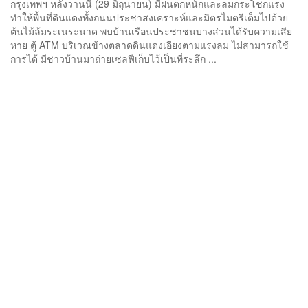
กรุงเทพฯ หลังวานนี้ (29 มิถุนายน) มีฝนตกหนักและลมกระโชกแรง
ทำให้พื้นที่ดินแดงทั้งถนนประชาสงเคราะห์และมิตรไมตรีเต็มไปด้วย
ต้นไม้ล้มระเนระนาด พบบ้านเรือนประชาชนบางส่วนได้รับความเสีย
หาย ตู้ ATM บริเวณข้างตลาดดินแดงเอียงตามแรงลม ไม่สามารถใช้
การได้ มีชาวบ้านมาถ่ายเซลฟีเก็บไว้เป็นที่ระลึก ...