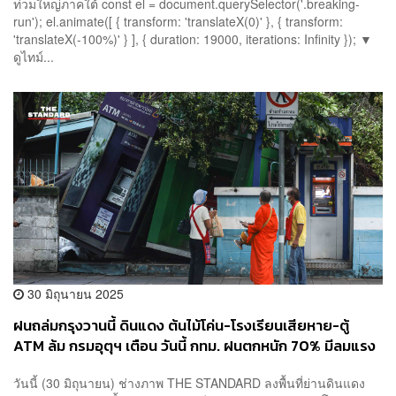
ท่วมใหญ่ภาคใต้ const el = document.querySelector('.breaking-
run'); el.animate([ { transform: 'translateX(0)' }, { transform:
'translateX(-100%)' } ], { duration: 19000, iterations: Infinity }); ▼
ดูไทม์...
30 มิถุนายน 2025
ฝนถล่มกรุงวานนี้ ดินแดง ต้นไม้โค่น-โรงเรียนเสียหาย-ตู้
ATM ล้ม กรมอุตุฯ เตือน วันนี้ กทม. ฝนตกหนัก 70% มีลมแรง
วันนี้ (30 มิถุนายน) ช่างภาพ THE STANDARD ลงพื้นที่ย่านดินแดง