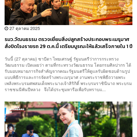
27 ตุลาคม 2025
รมว.วัฒนธรรม ตรวจเยี่ยมสิ่งปลูกสร้างประกอบพระเมรุมาศ
สั่งปิดโรงราชรถ 29 ต.ค.นี้ เตรียมบูรณะให้แล้วเสร็จภายใน 1 ปี
วันนี้ (27 ตุลาคม) ซาบีดา ไทยเศรษฐ์ รัฐมนตรีว่าการกระทรวง
วัฒนธรรม เปิดเผยว่า ตามที่กระทรวงวัฒนธรรม โดยกรมศิลปากร ได้
รับมอบหมายภารกิจสำคัญจากคณะรัฐมนตรีให้ดูแลรับผิดชอบด้านรูป
แบบพิธีการและการจัดสร้างพระเมรุมาศ งานพระราชพิธีถวายพระ
เพลิงพระบรมศพสมเด็จพระนางเจ้าสิริกิติ์ พระบรมราชินีนาถ พระบรม
ราชชนนีพันปีหลวง จึงได้ประชุมหารือเพื่อรับทราบแ...