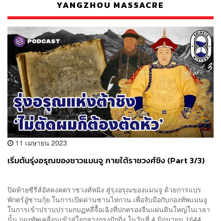
YANGZHOU MASSACRE
11 เมษายน 2023
เริ่มต้นรุ่งอรุณของชาวแมนจู ภายใต้ราชวงศ์ชิง (Part 3/3)
ปิดท้ายซีรีส์อัสดงคตราชวงศ์หมิง สู่รุ่งอรุณของแมนจู ด้วยการแปร
พักตร์อู๋ซานกุ้ย ในการเปิดด่านซานไห่กวน เพื่อจับมือกับกองทัพแมนจู
ในการเข้าปราบปรามกบฏหลี่จื้อเฉิงที่ปกครองจีนแผ่นดินใหญ่ในเวลา
นั้น กองทัพเคลื่อนเข้าสู่ใจกลางกรุงปักกิ่ง ในวันที่ 4 มิถุนายน 1644