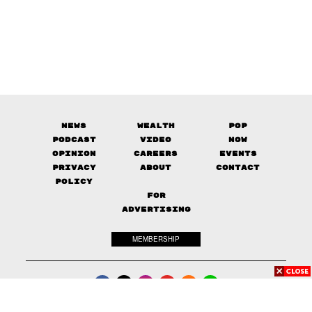
News
Wealth
Pop
Podcast
Video
Now
Opinion
Careers
Events
Privacy
About
Contact
Policy
FOR
ADVERTISING
MEMBERSHIP
© 2017-
2026
The Standard. All rights reserved.