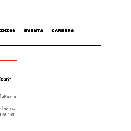
INION
EVENTS
CAREERS
ต้องทำ
อใจทีมงาน
t หรือความ
he first