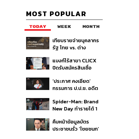
MOST POPULAR
TODAY
WEEK
MONTH
เทียบรายจ่ายบุคลากร
รัฐ ไทย vs. ต่าง
ประเทศ: พบภาษีทุก
แบงก์ไร้สาขา CLICX
100 บาทของคนไทยใช้
ปิดรับสมัครสินเชื่อ
ไปกับข้าราชการเฉียด
ชั่วคราว พร้อมส่ง
40 บาท
‘ประภาศ คงเอียด’
สัญญาณเตือนกลุ่มกู้
กรรมการ ป.ป.ช. อดีต
เงินผิดวัตถุประสงค์-ให้
อธิบดีกรมธนารักษ์
ข้อมูลเท็จ เตรียมดำเนิน
Spider-Man: Brand
ถึงแก่อนิจกรรม
คดีเด็ดขาด
New Day ทำรายได้ 1
พันล้านดอลลาร์จากทั่ว
คืบหน้าข้อมูลบัตร
โลกภายใน 6 วัน
ประชาชนรั่ว ‘ไชยชนก’
ชี้ไม่ใช่การแฮ็ก ปิดระบบ