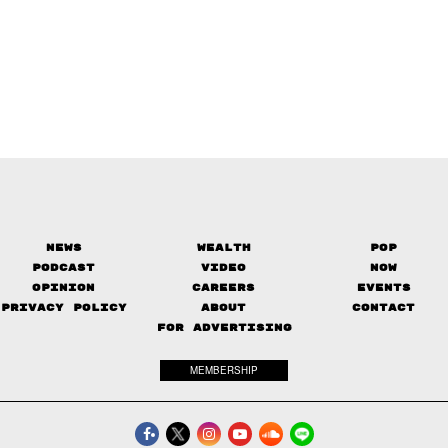
News
Wealth
Pop
Podcast
Video
Now
Opinion
Careers
Events
Privacy Policy
About
Contact
FOR ADVERTISING
MEMBERSHIP