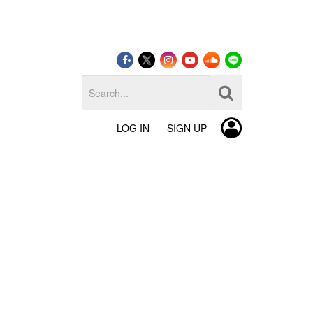
LOG IN
SIGN UP