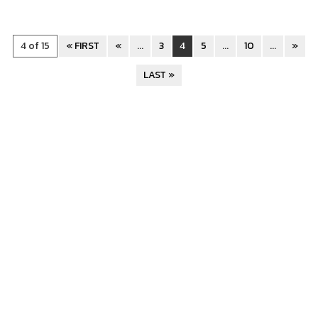
4 of 15
« FIRST
«
...
3
4
5
...
10
...
»
LAST »