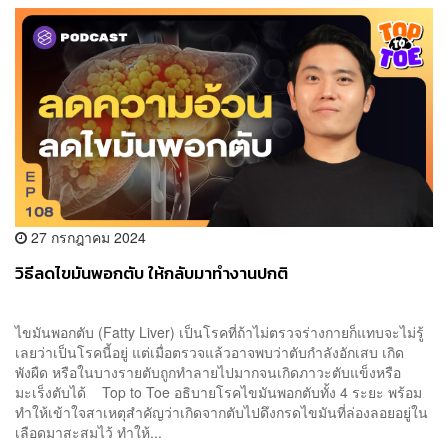
27 กรกฎาคม 2024
วิธีลดไขมันพอกตับ ให้กลับมาทำงานปกติ
ไขมันพอกตับ (Fatty Liver) เป็นโรคที่ถ้าไม่ตรวจร่างกายก็แทบจะไม่รู้
เลยว่าเป็นโรคนี้อยู่ แต่เมื่อตรวจแล้วอาจพบว่าตับกำลังอักเสบ เกิด
พังผืด หรือในบางรายตับถูกทำลายไปมากจนเกิดภาวะตับแข็งหรือ
มะเร็งตับได้ Top to Toe อธิบายโรคไขมันพอกตับทั้ง 4 ระยะ พร้อม
ทำให้เข้าใจสาเหตุสำคัญว่าเกิดจากตับไปดึงกรดไขมันที่ล่องลอยอยู่ใน
เลือดมาสะสมไว้ ทำให้...