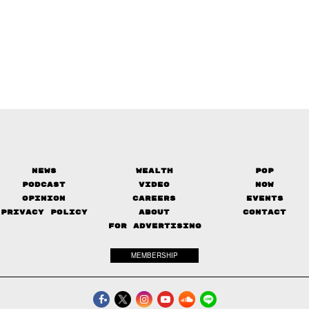
News
Wealth
Pop
Podcast
Video
Now
Opinion
Careers
Events
Privacy Policy
About
Contact
FOR ADVERTISING
MEMBERSHIP