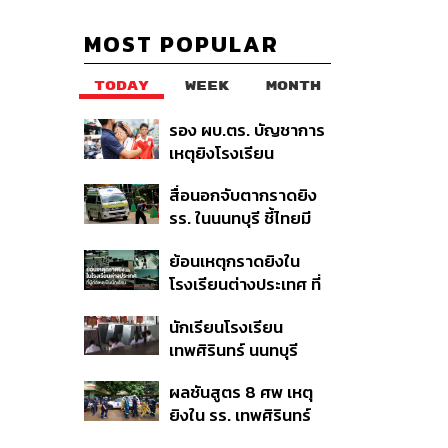
MOST POPULAR
TODAY
WEEK
MONTH
รอง ผบ.ตร. บัญชาการ
เหตุยิงโรงเรียน
เทพศิรินทร์ นนทบุรี สั่ง
สื่อนอกจับตากราดยิง
ค้นหา 2 รอบยืนยันไร้คน
รร. ในนนทบุรี ชี้ไทยมี
ติดค้าง พบศพปู่-ย่าที่
อัตราครอบครองปืนสูง
บ้านพักผู้ก่อเหตุ
ย้อนเหตุกราดยิงใน
ในระดับต้นของภูมิภาค
โรงเรียนต่างประเทศ ที่
ผู้ก่อเหตุเป็นนักเรียน
นักเรียนโรงเรียน
เทพศิรินทร์ นนทบุรี
อพยพเข้ายังพื้นที่
ผลชันสูตร 8 ศพ เหตุ
ปลอดภัยชั่วคราว หลัง
ยิงใน รร. เทพศิรินทร์
เหตุใช้อาวุธปืนภายใน
นนทบุรี พบกระสุนเข้า
โรงเรียนคลี่คลาย