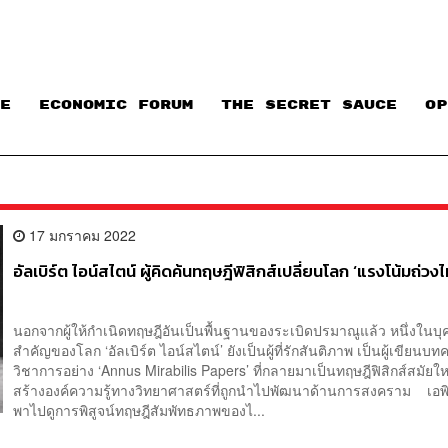
E
ECONOMIC FORUM
THE SECRET SAUCE​
OP
17 มกราคม 2022
อัลเบิร์ต ไอน์สไตน์ ผู้คิดค้นทฤษฎีฟิสิกส์เปลี่ยนโลก ‘แรงโน้มถ่วงไม
นอกจากผู้ให้กำเนิดทฤษฎีอันเป็นพื้นฐานของระเบิดปรมาณูแล้ว ​หนึ่งในบ
สำคัญของโลก ‘อัลเบิร์ต ไอน์สไตน์’ ยังเป็นผู้ที่รักสันติภาพ เป็นผู้เขียนบ
วิชาการอย่าง ‘Annus Mirabilis Papers’ ที่กลายมาเป็นทฤษฎีฟิสิกส์สมัยใหม
สร้างองค์ความรู้ทางวิทยาศาสตร์ที่ถูกนำไปพัฒนาด้านการสงคราม เอพิ
พาไปดูการพิสูจน์ทฤษฎีสัมพัทธภาพของไ...