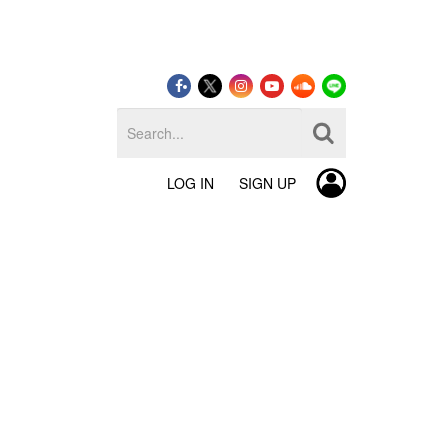
LOG IN
SIGN UP