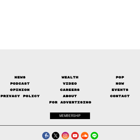
News
Wealth
Pop
Podcast
Video
Now
Opinion
Careers
Events
Privacy Policy
About
Contact
FOR ADVERTISING
MEMBERSHIP