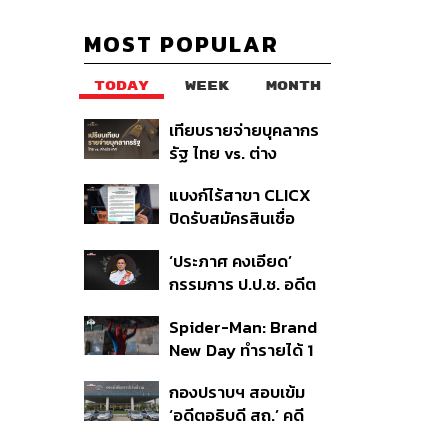
MOST POPULAR
TODAY
WEEK
MONTH
เทียบรายจ่ายบุคลากร
รัฐ ไทย vs. ต่าง
ประเทศ: พบภาษีทุก
แบงก์ไร้สาขา CLICX
100 บาทของคนไทยใช้
ปิดรับสมัครสินเชื่อ
ไปกับข้าราชการเฉียด
ชั่วคราว พร้อมส่ง
40 บาท
‘ประภาศ คงเอียด’
สัญญาณเตือนกลุ่มกู้
กรรมการ ป.ป.ช. อดีต
เงินผิดวัตถุประสงค์-ให้
อธิบดีกรมธนารักษ์
ข้อมูลเท็จ เตรียมดำเนิน
Spider-Man: Brand
ถึงแก่อนิจกรรม
คดีเด็ดขาด
New Day ทำรายได้ 1
พันล้านดอลลาร์จากทั่ว
กองปราบฯ สอบเข้ม
โลกภายใน 6 วัน
‘อดีตอธิบดี สถ.’ คดี
ทุจริตสอบท้องถิ่น แจ้ง