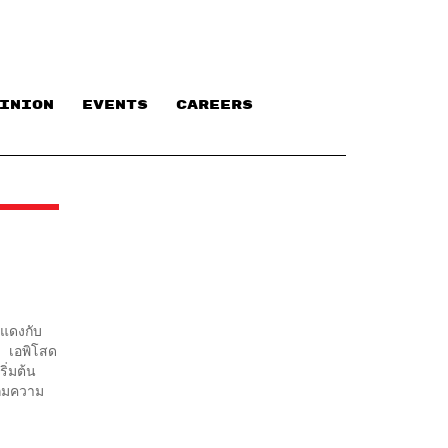
INION
EVENTS
CAREERS
นแดงกับ
น เอพิโสด
ริ่มต้น
เกมความ