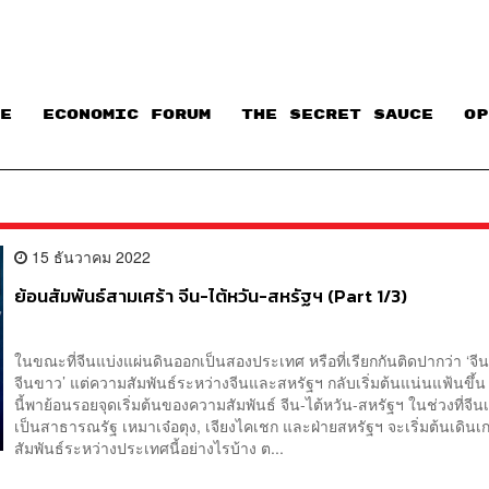
E
ECONOMIC FORUM
THE SECRET SAUCE​
OP
15 ธันวาคม 2022
ย้อนสัมพันธ์สามเศร้า จีน-ไต้หวัน-สหรัฐฯ (Part 1/3)
ในขณะที่จีนแบ่งแผ่นดินออกเป็นสองประเทศ หรือที่เรียกกันติดปากว่า ‘จี
จีนขาว’ แต่ความสัมพันธ์ระหว่างจีนและสหรัฐฯ กลับเริ่มต้นแน่นแฟ้นขึ้
นี้พาย้อนรอยจุดเริ่มต้นของความสัมพันธ์ จีน-ไต้หวัน-สหรัฐฯ ในช่วงที่จีนเ
เป็นสาธารณรัฐ เหมาเจ๋อตุง, เจียงไคเชก และฝ่ายสหรัฐฯ จะเริ่มต้นเดิน
สัมพันธ์ระหว่างประเทศนี้อย่างไรบ้าง ต...