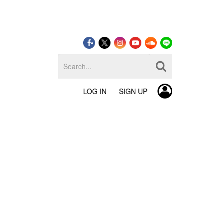
LOG IN
SIGN UP