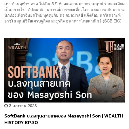
เท่า ด้านจุฬาฯ คาด ไม่เกิน 5 ปี AI จะฉลาดมากกว่ามนุษย์ รายละเอียด
เป็นอย่างไร อัปเดตสถานการณ์การท่องเที่ยวไทย และการกลับมาของ
นักท่องเที่ยวจีนยุคใหม่ พูดคุยกับ ดร.กมลมาลย์ แจ้งล้อม นักวิเคราะห์
อาวุโส ศูนย์วิจัยเศรษฐกิจและธุรกิจ ธนาคารไทยพาณิชย์ (SCB EIC)
...
2 เมษายน 2023
SoftBank บ.ลงทุนสายเทคของ Masayoshi Son | WEALTH
HISTORY EP.30