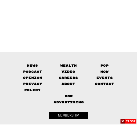
News
Wealth
Pop
Podcast
Video
Now
Opinion
Careers
Events
Privacy
About
Contact
Policy
FOR
ADVERTISING
MEMBERSHIP