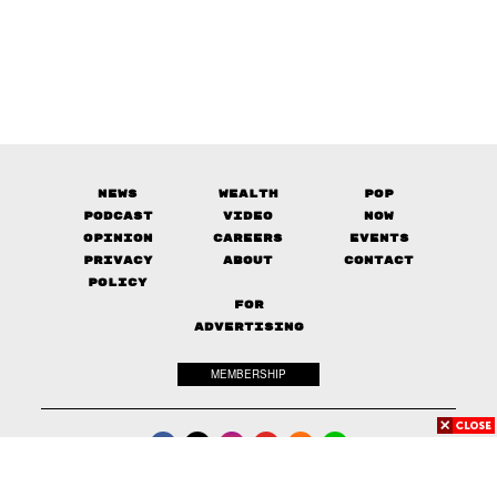
News
Wealth
Pop
Podcast
Video
Now
Opinion
Careers
Events
Privacy
About
Contact
Policy
FOR
ADVERTISING
MEMBERSHIP
© 2017-
2026
The Standard. All rights reserved.