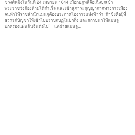
ชวงศ์หมิงในวันที่ 24 เมษายน 1644 เมื่อกบฏหลี่จื้อเฉิงบุกเข้า
พระราชวังต้องห้ามได้สำเร็จ และเข้าสู่ภาวะสุญญากาศทางการเมือง
จนทำให้ราชสำนักแมนจูต้องประกาศโองการแห่งฟ้าว่า ‘ต้าชิงคือผู้ที่
สวรรค์บัญชาให้เข้าไปปราบกบฏในปักกิ่ง และสถาปนาให้แมนจู
ปกครองแผ่นดินจีนต่อไป’ แต่ฝ่ายแมนจู...