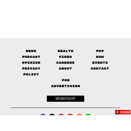
News
Wealth
Pop
Podcast
Video
Now
Opinion
Careers
Events
Privacy
About
Contact
Policy
FOR
ADVERTISING
MEMBERSHIP
© 2017-
2026
The Standard. All rights reserved.