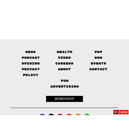
News
Wealth
Pop
Podcast
Video
Now
Opinion
Careers
Events
Privacy
About
Contact
Policy
FOR
ADVERTISING
MEMBERSHIP
© 2017-
2026
The Standard. All rights reserved.